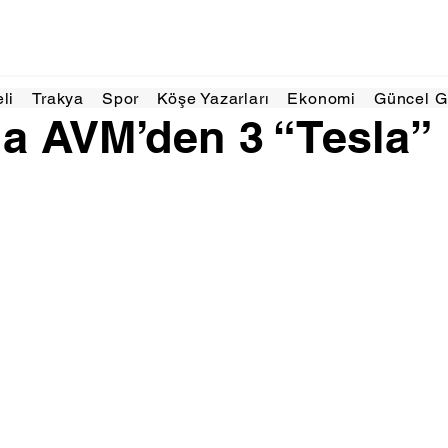
024
1 dakikada okunur
eli
Trakya
Spor
Köşe Yazarları
Ekonomi
Güncel 
da AVM’den 3 “Tesla