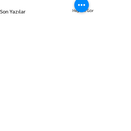
Hepsini Gör
Son Yazılar
ANA SAYFAYA GİT