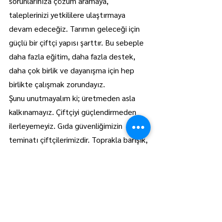
sorunlarınıza çözüm aramaya, 
taleplerinizi yetkililere ulaştırmaya 
devam edeceğiz. Tarımın geleceği için 
güçlü bir çiftçi yapısı şarttır. Bu sebeple 
daha fazla eğitim, daha fazla destek, 
daha çok birlik ve dayanışma için hep 
birlikte çalışmak zorundayız.
Şunu unutmayalım ki; üretmeden asla 
kalkınamayız. Çiftçiyi güçlendirmeden 
ilerleyemeyiz. Gıda güvenliğimizin 
teminatı çiftçilerimizdir. Toprakla barışık, 
teknolojiye dost, gençlerin umudu olan 
bir tarım geleceği inşa etmek, hepimizin 
ortak sorumluluğudur.
Bugün 14 Mayıs Dünya Çiftçiler Günü 
vesilesiyle, bu ülkenin en değerli gücü 