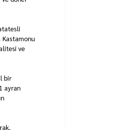
atatesli 
iş Kastamonu 
litesi ve 
 bir 
1 ayran 
ın 
rak, 