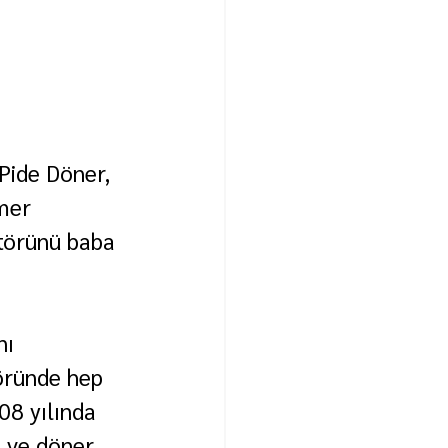
Pide Döner, 
mer 
ktörünü baba 
nı 
öründe hep 
8 yılında 
e ve döner 