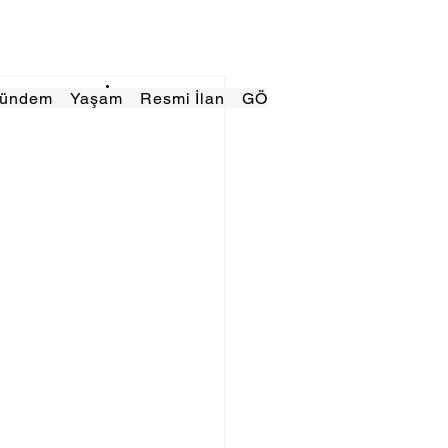
Gündem
Yaşam
Resmi İlan
GÖRÜNÜMTV
E GAZE