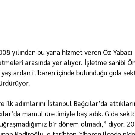
08 yılından bu yana hizmet veren Öz Yabacı 
letmeleri arasında yer alıyor. İşletme sahibi Ö
 yaşlardan itibaren içinde bulunduğu gıda se
ürdürüyor.
e ilk adımlarını İstanbul Bağcılar’da attıkları
cılar’da mamul üretimiyle başladık. Gıda sekt
uğraşmadığımız bir dönem olmadı,” diyor. 200
ınan Kadiroğlu, o tarihten itibaren ilçede pid