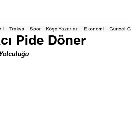
5 Kas 2025
1 dakikada okunur
eli
Trakya
Spor
Köşe Yazarları
Ekonomi
Güncel 
cı Pide Döner
 Yolculuğu