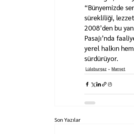
“Bünyemizde senel
sürekliliği, lezz
2008’den bu yan
Pasajı’nda faali
yerel halkın hem 
sürdürüyor.
Lüleburgaz
Manşet
Son Yazılar