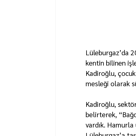
Lüleburgaz’da 20
kentin bilinen iş
Kadiroğlu, çocuk
mesleği olarak s
Kadiroğlu, sektör
belirterek, “Bağ
vardık. Hamurla 
Lüleburgaz’a taş