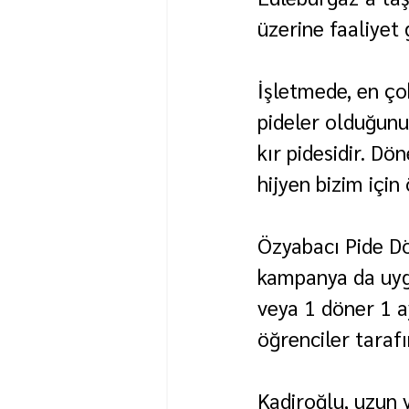
üzerine faaliyet 
İşletmede, en çok
pideler olduğunu
kır pidesidir. Dö
hijyen bizim için 
Özyabacı Pide Dön
kampanya da uygu
veya 1 döner 1 
öğrenciler tarafı
Kadiroğlu, uzun y