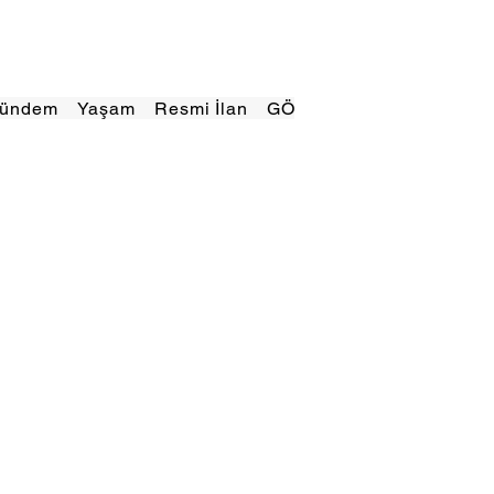
Gündem
Yaşam
Resmi İlan
GÖRÜNÜMTV
E GAZE