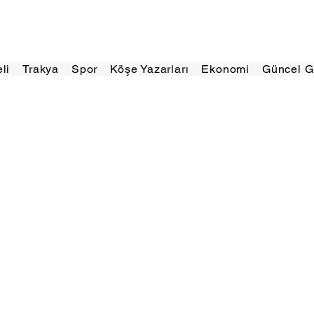
eli
Trakya
Spor
Köşe Yazarları
Ekonomi
Güncel 
Mansetler List