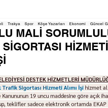
Kas 2024
2 dakikada okunur
eli
Trakya
Spor
Köşe Yazarları
Ekonomi
Güncel 
LU MALİ SORUMLU
 SİGORTASI HİZMET
Şİ
ELEDİYESİ DESTEK HİZMETLERİ MÜDÜRLÜ
Trafik Sigortası Hizmeti Alımı İşi
 hizmet a
e Kanununun 19 uncu maddesine göre açık ihal
lup, teklifler sadece elektronik ortamda EKAP