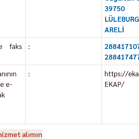
39750 
LÜLEBURG
ARELİ
 faks 
:
288417
28841747
nının 
:
https://eka
ve e-
EKAP/
ak 
hizmet alımın