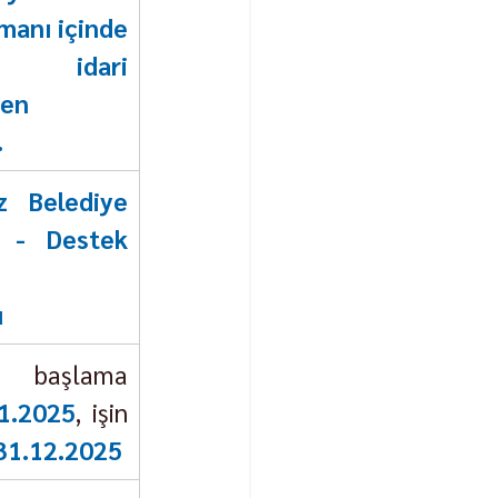
manı içinde 
n idari 
en 
.
z Belediye 
ı - Destek 
ü
aşlama 
1.2025
, işin 
31.12.2025