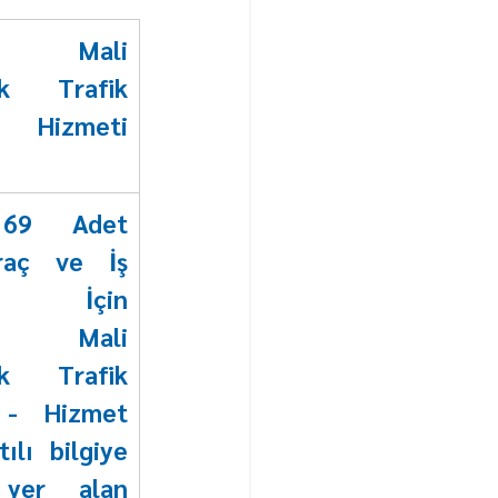
u Mali 
uk Trafik 
ı Hizmeti 
69 Adet 
raç ve İş 
eri İçin 
u Mali 
uk Trafik 
 - Hizmet 
ılı bilgiye 
yer alan 