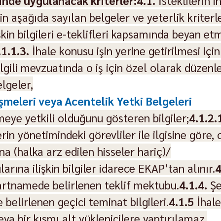
nde uygulanacak kriterler:4.1.
 İsteklilerin i
in aşağıda sayılan belgeler ve yeterlik kriterler
işkin bilgileri e-teklifleri kapsamında beyan etm
.1.1.3.
 İhale konusu işin yerine getirilmesi içi
lgili mevzuatında o iş için özel olarak düzenlen
elgeler,
şmeleri veya Acentelik Yetki Belgeleri
meye yetkili olduğunu gösteren bilgiler;
4.1.2.
lerin yönetimindeki görevliler ile ilgisine göre,
na (halka arz edilen hisseler hariç)/
arına ilişkin bilgiler idarece EKAP’tan alınır.
4
 Şartnamede belirlenen teklif mektubu.
4.1.4.
 Şe
belirlenen geçici teminat bilgileri.
4.1.5
 İhal
ya bir kısmı alt yüklenicilere yaptırılamaz.