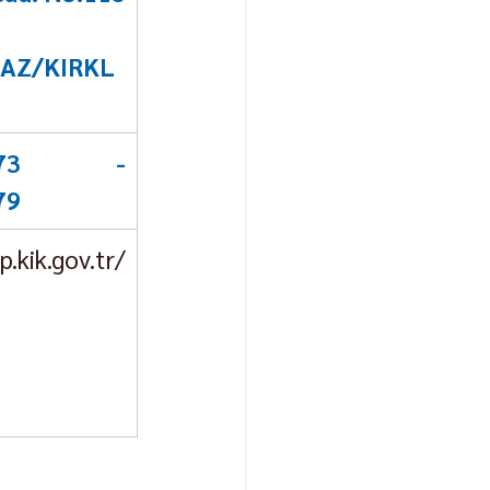
AZ/KIRKL
1073 - 
79
p.kik.gov.tr/