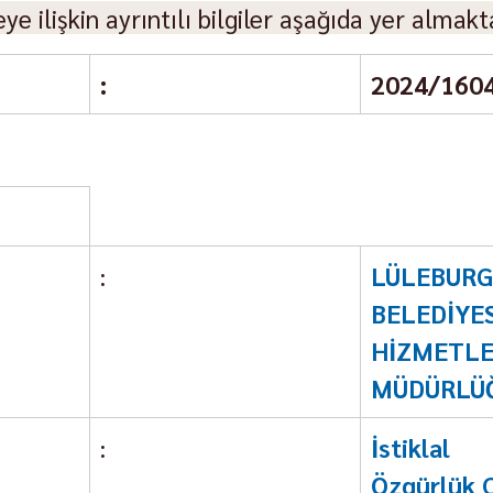
eye ilişkin ayrıntılı bilgiler aşağıda yer almakt
:
2024/160
:
LÜLEBURG
BELEDİYE
HİZMETLER
MÜDÜRLÜ
:
İstikl
Özgürlük C