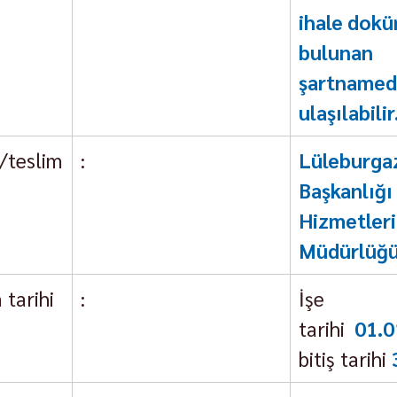
ihale dokü
buluna
şartnamed
ulaşılabilir
teslim 
:
Lüleburga
Başkanlığ
Hizmetleri 
Müdürlüğ
 tarihi
:
İşe b
tarihi 
01.0
bitiş tarihi 