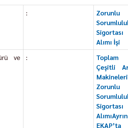
:
Zorunl
Sorumlul
Sigortas
Alımı İşi
ürü ve 
:
Toplam 
Çeşitli A
Makinel
Zorunl
Sorumlul
Sigortası
AlımıAyrınt
EKAP’ta 