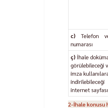
c)
 Telefon ve
numarası
ç)
 İhale doküma
görülebileceği 
imza kullanılar
indirilebileceği 
internet sayfası
2-İhale konusu 