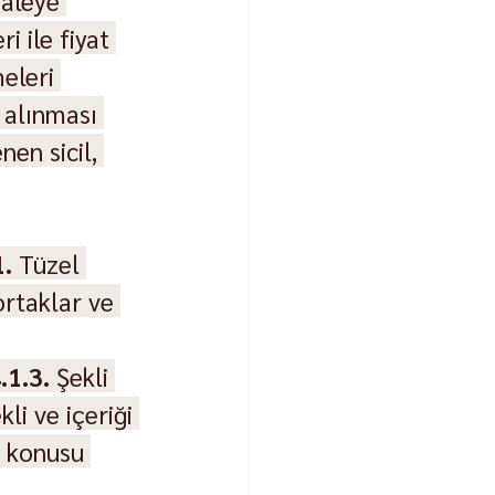
haleye 
i ile fiyat 
eleri 
n alınması 
en sicil, 
1.
 Tüzel 
 ortaklar ve 
.1.3.
 Şekli 
kli ve içeriği 
e konusu 