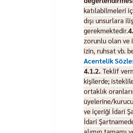
değerlendirmesi
katılabilmeleri iç
dışı unsurlara il
gerekmektedir.
4
zorunlu olan ve i
izin, ruhsat vb. b
Acentelik Sözle
4.1.2.
 Teklif ver
kişilerde; istekli
ortaklık oranları
üyelerine/kurucul
ve içeriği İdari
İdari Şartnamede 
alımın tamamı ve