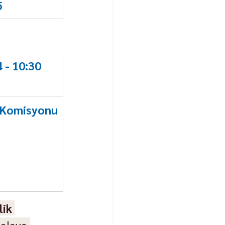
5
 - 10:30
omisyonu 
lik 