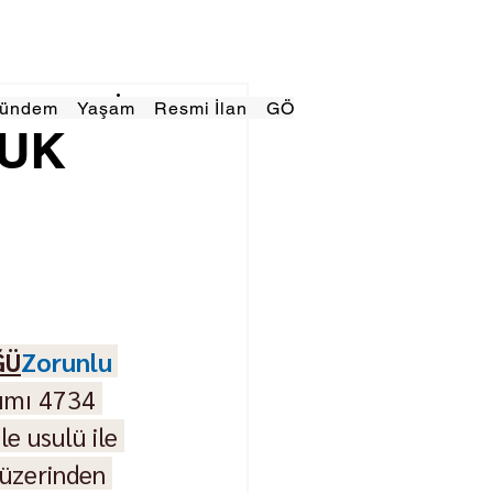
Gündem
Yaşam
Resmi İlan
GÖRÜNÜMTV
E GAZE
LUK
İ
ĞÜ
Zorunlu 
lımı 4734 
e usulü ile 
 üzerinden 