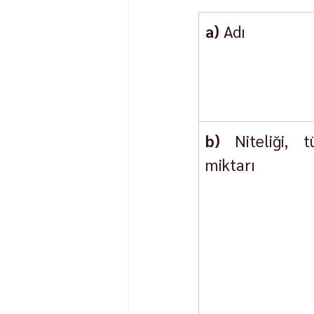
a)
 Adı
b)
 Niteliği, t
miktarı