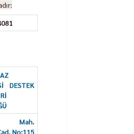
adır:
4081
AZ 
Sİ DESTEK 
İ 
ĞÜ
al Mah. 
ad. No:115 