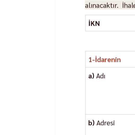
alınacaktır.  İhal
İKN
1-İdarenin
a)
 Adı
b)
 Adresi