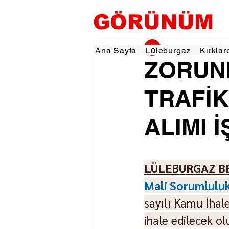
GÖRÜNÜM
gorunumhaber
25 
Ana Sayfa
Lüleburgaz
Kırklar
ZORUN
TRAFİK
ALIMI İ
LÜLEBURGAZ B
Mali Sorumluluk 
sayılı Kamu İhal
ihale edilecek o