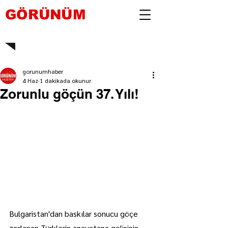
GÖRÜNÜM
gorunumhaber
4 Haz
1 dakikada okunur
Zorunlu göçün 37. Yılı!
Bulgaristan'dan baskılar sonucu göçe 
zorlanan Türklerin anavatana gelişinin 