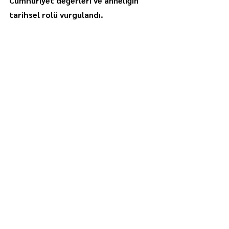
Cumhuriyet değerleri ve anneliğin 
tarihsel rolü vurgulandı.