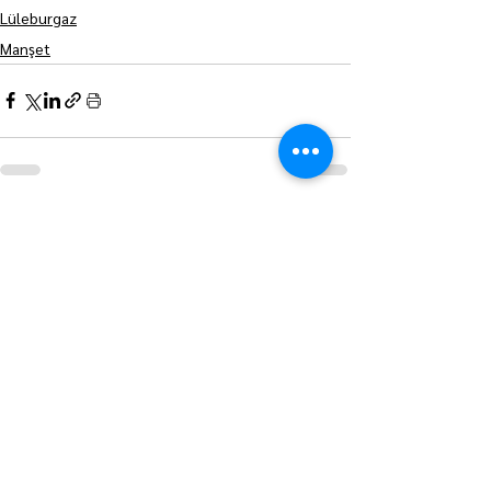
Lüleburgaz
Manşet
Hepsini Gör
Son Yazılar