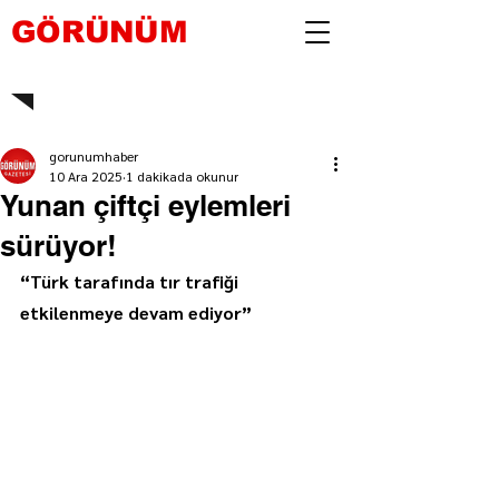
GÖRÜNÜM
gorunumhaber
10 Ara 2025
1 dakikada okunur
Yunan çiftçi eylemleri
sürüyor!
“Türk tarafında tır trafiği 
etkilenmeye devam ediyor”