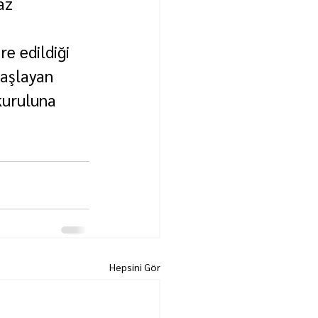
az 
e edildiği 
aşlayan 
uruluna 
Hepsini Gör