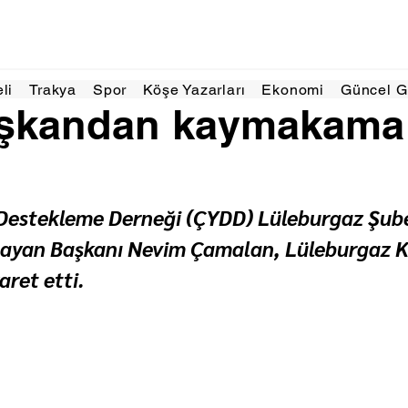
r 2025
1 dakikada okunur
eli
Trakya
Spor
Köşe Yazarları
Ekonomi
Güncel 
aşkandan kaymakama
estekleme Derneği (ÇYDD) Lüleburgaz Şube
şlayan Başkanı Nevim Çamalan, Lüleburgaz 
aret etti.