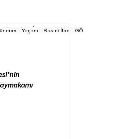
Gündem
Yaşam
Resmi İlan
GÖRÜNÜMTV
E GAZE
si’nin 
Kaymakamı 