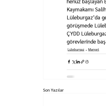
henüz başlayan 
Kaymakamı Salih 
Lüleburgaz’da ger
görüşmede Lüleb
ÇYDD Lüleburgaz
görevlerinde başa
Lüleburgaz
Manşet
Son Yazılar