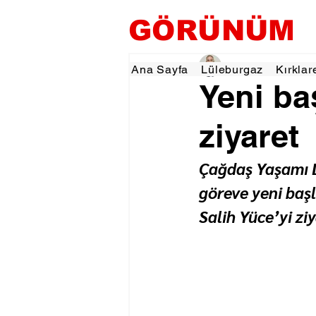
GÖRÜNÜM
Hamza Dalgıç
14 Ma
Ana Sayfa
Lüleburgaz
Kırklar
Yeni b
ziyaret
Çağdaş Yaşamı D
göreve yeni ba
Salih Yüce’yi ziy