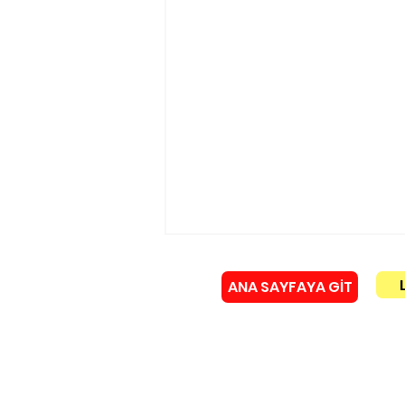
ANA SAYFAYA GİT
Künye
Murat Gerenli istifa etti!