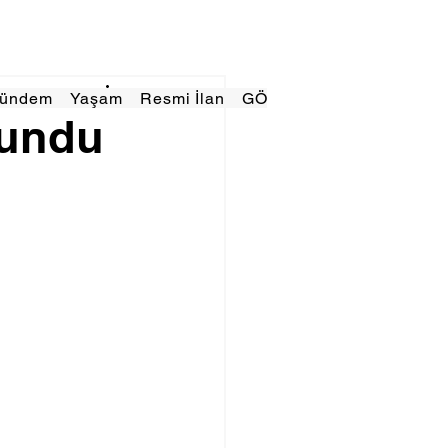
Gündem
Yaşam
Resmi İlan
GÖRÜNÜMTV
E GAZE
lundu