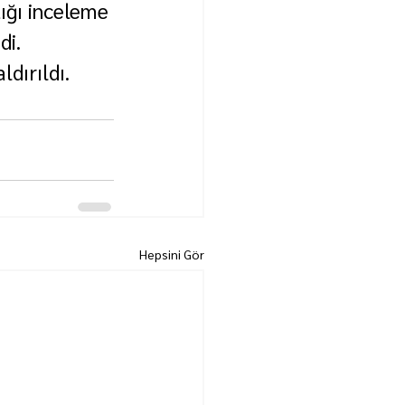
tığı inceleme 
di.
dırıldı.
Hepsini Gör