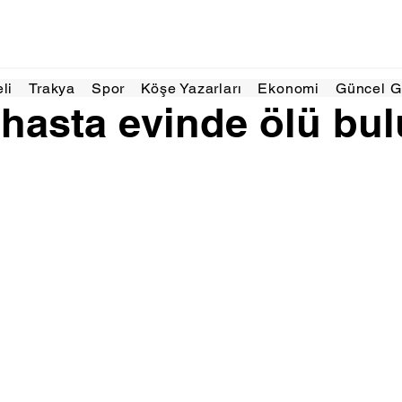
024
1 dakikada okunur
eli
Trakya
Spor
Köşe Yazarları
Ekonomi
Güncel 
 hasta evinde ölü bu