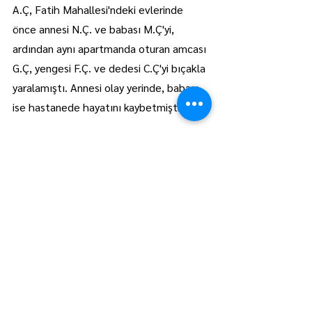
A.Ç, Fatih Mahallesi'ndeki evlerinde 
önce annesi N.Ç. ve babası M.Ç'yi, 
ardından aynı apartmanda oturan amcası 
G.Ç, yengesi F.Ç. ve dedesi C.Ç'yi bıçakla 
yaralamıştı. Annesi olay yerinde, babası 
ise hastanede hayatını kaybetmişti. AA
Trakya
Manşet
Hepsini Gör
Son Yazılar