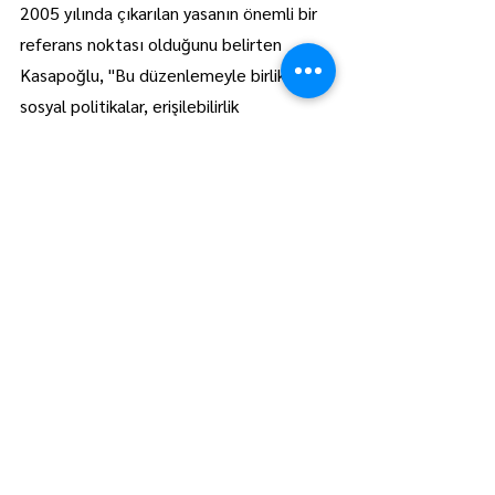
2005 yılında çıkarılan yasanın önemli bir 
referans noktası olduğunu belirten 
Kasapoğlu, "Bu düzenlemeyle birlikte 
sosyal politikalar, erişilebilirlik 
standartları, sistem politikaları ile eğitim 
ve sağlık alanında büyük adımlar atıldı. 
Mevzuatın sahada eksik kaldığı noktalar 
var. Yeni bir yasaya ihtiyaç duymadan pek 
çok konuyu çözebileceğimizi 
öngörüyoruz. Bu çerçevede kurumlar 
arası eşgüdümün daha güçlü sağlanması 
gerektiğine inanıyoruz." diye konuştu.
Programa, Komisyon Başkanvekili AK 
Parti Ankara Milletvekili Jülide 
Sarıeroğlu, Komisyon Üyeleri AK Parti 
Konya Milletvekili Latif Selvi, AK Parti 