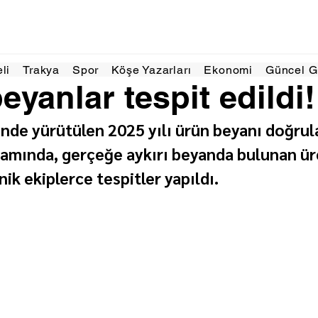
 2025
1 dakikada okunur
eli
Trakya
Spor
Köşe Yazarları
Ekonomi
Güncel 
eyanlar tespit edildi!
linde yürütülen 2025 yılı ürün beyanı doğru
samında, gerçeğe aykırı beyanda bulunan üre
nik ekiplerce tespitler yapıldı.