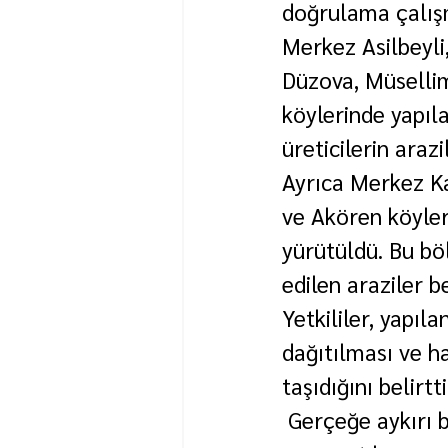
doğrulama çalışm
Merkez Asilbeyli,
Düzova, Müsellim
köylerinde yapıl
üreticilerin arazi
Ayrıca Merkez Kav
ve Akören köyler
yürütüldü. Bu böl
edilen araziler be
Yetkililer, yapıl
dağıtılması ve h
taşıdığını belirtti
 Gerçeğe aykırı b