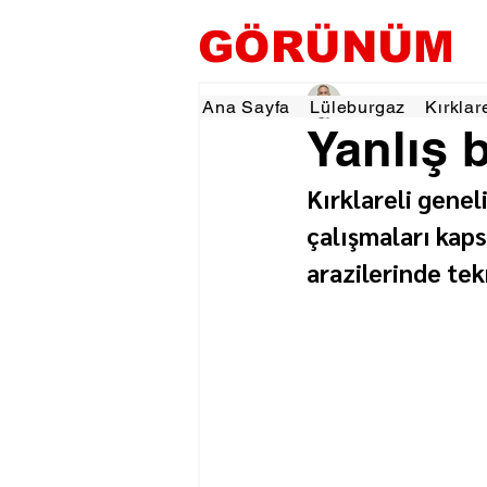
GÖRÜNÜM
Hamza Dalgıç
3 Eki
Ana Sayfa
Lüleburgaz
Kırklar
Yanlış b
Kırklareli gene
çalışmaları kap
arazilerinde tek