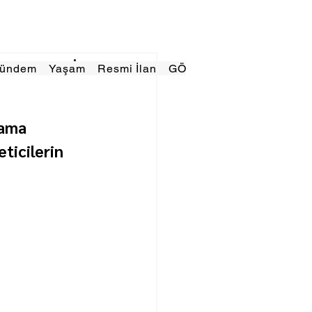
Gündem
Yaşam
Resmi İlan
GÖRÜNÜMTV
E GAZE
lama 
ticilerin 