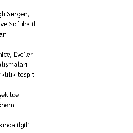
lı Sergen, 
ve Sofuhalil 
an 
ice, Evciler 
lışmaları 
lılık tespit 
şekilde 
 önem 
nda ilgili 