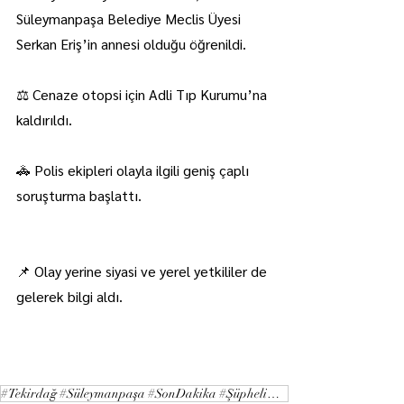
Süleymanpaşa Belediye Meclis Üyesi 
Serkan Eriş’in annesi olduğu öğrenildi.
⚖️ Cenaze otopsi için Adli Tıp Kurumu’na 
kaldırıldı.
🚓 Polis ekipleri olayla ilgili geniş çaplı 
soruşturma başlattı.
📌 Olay yerine siyasi ve yerel yetkililer de 
gelerek bilgi aldı.
#Tekirdağ #Süleymanpaşa #SonDakika #ŞüpheliÖlüm #Yangın #AdliHaber #Haber #Türkiye