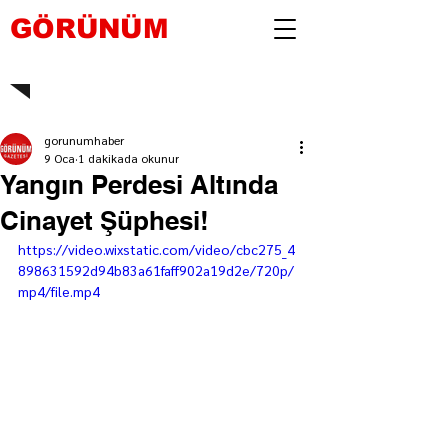
GÖRÜNÜM
gorunumhaber
9 Oca
1 dakikada okunur
Yangın Perdesi Altında
Cinayet Şüphesi!
https://video.wixstatic.com/video/cbc275_4
898631592d94b83a61faff902a19d2e/720p/
mp4/file.mp4