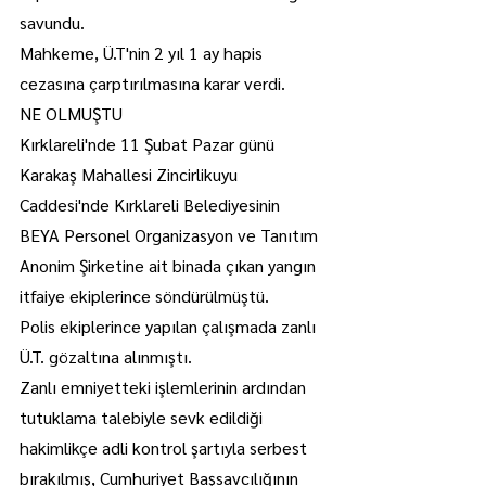
savundu.
Mahkeme, Ü.T'nin 2 yıl 1 ay hapis 
cezasına çarptırılmasına karar verdi.
NE OLMUŞTU
Kırklareli'nde 11 Şubat Pazar günü 
Karakaş Mahallesi Zincirlikuyu 
Caddesi'nde Kırklareli Belediyesinin 
BEYA Personel Organizasyon ve Tanıtım 
Anonim Şirketine ait binada çıkan yangın 
itfaiye ekiplerince söndürülmüştü.
Polis ekiplerince yapılan çalışmada zanlı 
Ü.T. gözaltına alınmıştı.
Zanlı emniyetteki işlemlerinin ardından 
tutuklama talebiyle sevk edildiği 
hakimlikçe adli kontrol şartıyla serbest 
bırakılmış, Cumhuriyet Başsavcılığının 