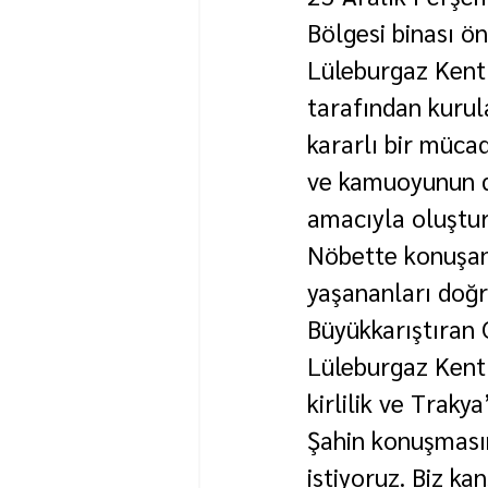
Bölgesi binası ö
Lüleburgaz Kent
tarafından kurula
kararlı bir müca
ve kamuoyunun d
amacıyla oluşturu
Nöbette konuşan
yaşananları doğru
Büyükkarıştıran
Lüleburgaz Kent 
kirlilik ve Trakya
Şahin konuşmasın
istiyoruz. Biz k