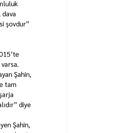
mluluk 
 dava 
si şovdur” 
015’te 
varsa. 
ayan Şahin, 
ve tam 
şarja 
lıdır” diye 
yen Şahin, 