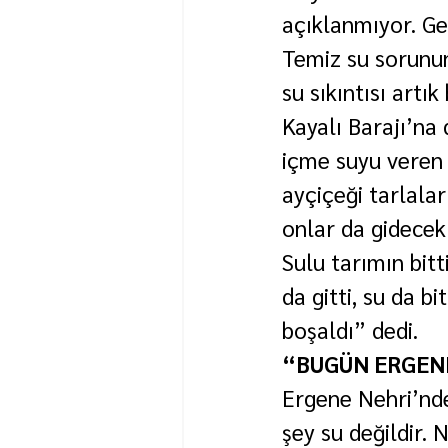
açıklanmıyor. Ge
Temiz su sorunun
su sıkıntısı artık
Kayalı Barajı’na 
içme suyu veren 
ayçiçeği tarlalar
onlar da gidecek
Sulu tarımın bitt
da gitti, su da bi
boşaldı” dedi.
“BUGÜN ERGENE
Ergene Nehri’nde
şey su değildir. N