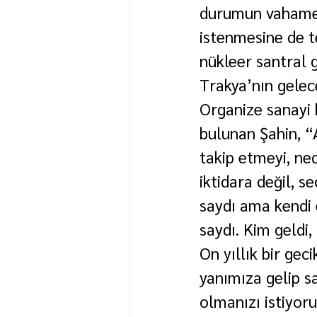
durumun vahameti
istenmesine de t
nükleer santral 
Trakya’nın gelece
Organize sanayi b
bulunan Şahin, “
takip etmeyi, ned
iktidara değil, s
saydı ama kendi e
saydı. Kim geldi,
On yıllık bir gec
yanımıza gelip s
olmanızı istiyor