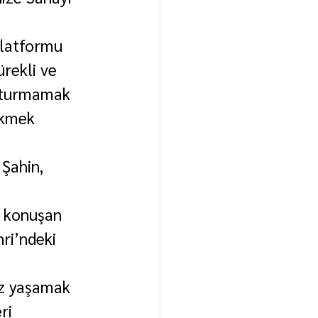
latformu 
ürekli ve 
utturmamak 
ekmek 
Şahin, 
 konuşan 
ri’ndeki 
iz yaşamak 
ri 