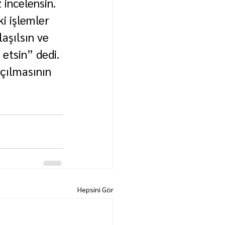
 incelensin. 
i işlemler 
aşılsın ve 
 etsin” dedi.
çılmasının 
Hepsini Gör