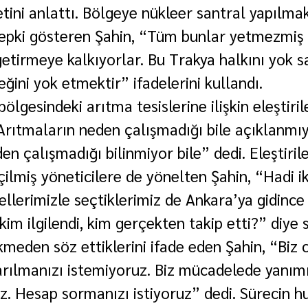
ni anlattı. Bölgeye nükleer santral yapılmak
epki gösteren Şahin, “Tüm bunlar yetmezmiş g
getirmeye kalkıyorlar. Bu Trakya halkını yok s
ğini yok etmektir” ifadelerini kullandı.
ölgesindeki arıtma tesislerine ilişkin eleştiril
Arıtmaların neden çalışmadığı bile açıklanmıy
en çalışmadığı bilinmiyor bile” dedi. Eleştirile
eçilmiş yöneticilere de yönelten Şahin, “Hadi i
llerimizle seçtiklerimiz de Ankara’ya gidince 
 kim ilgilendi, kim gerçekten takip etti?” diye 
ikmeden söz ettiklerini ifade eden Şahin, “Biz
arılmanızı istemiyoruz. Biz mücadelede yanım
uz. Hesap sormanızı istiyoruz” dedi. Sürecin h