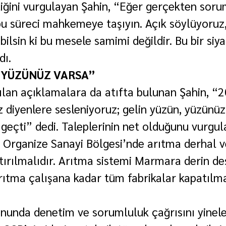
iğini vurgulayan Şahin, “Eğer gerçekten soru
bu süreci mahkemeye taşıyın. Açık söylüyoruz,
lsin ki bu mesele samimi değildir. Bu bir siya
dı.
 YÜZÜNÜZ VARSA”
ılan açıklamalara da atıfta bulunan Şahin, “2
 diyenlere sesleniyoruz; gelin yüzün, yüzünüz 
 geçti” dedi. Taleplerinin net olduğunu vurgul
 Organize Sanayi Bölgesi’nde arıtma derhal 
ştırılmalıdır. Arıtma sistemi Marmara derin de
rıtma çalışana kadar tüm fabrikalar kapatılma
unda denetim ve sorumluluk çağrısını yinele