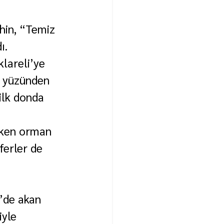
hin, “Temiz 
ı.
klareli’ye 
k yüzünden 
ilk donda 
erken orman 
ferler de 
’de akan 
iyle 