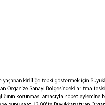
 yaşanan kirliliğe tepki göstermek için Büyükk
an Organize Sanayi Bölgesindeki arıtma tesis
ğlığının korunması amacıyla nöbet eylemine ba
be günü saat 13.00’te Büyükkarıştıran Organ