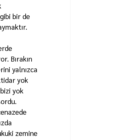
 
ibi bir de 
aymaktır. 
erde 
or. Bırakın 
rini yalnızca 
ktidar yok 
bizi yok 
sordu.
 cenazede 
ızda 
ukuki zemine 