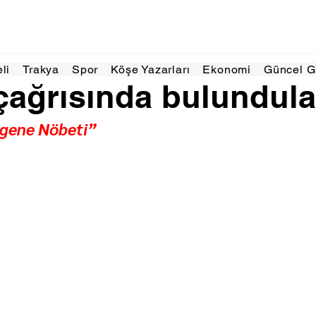
27 Ara 2025
2 dakikada okunur
eli
Trakya
Spor
Köşe Yazarları
Ekonomi
Güncel 
ağrısında bulundula
gene Nöbeti”