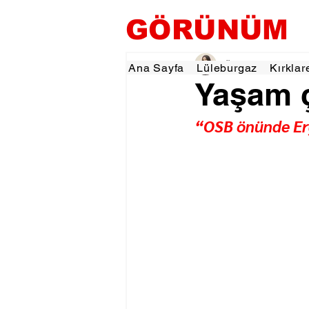
GÖRÜNÜM
Özlem KARAKOYUN
Ana Sayfa
Lüleburgaz
Kırklar
Yaşam ç
“OSB önünde Er