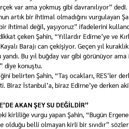
rçek var ama yokmuş gibi davranılıyor” dedi.
un artık bir ihtimal olmadığını vurgulayan Şa
 bir ihtimal değil, yaşıyoruz” ifadelerini kulland
dikkat çeken Şahin, “Yıllardır Edirne’ye ve Kır
Kayalı Barajı can çekişiyor. Geçen yıl kuraklı
ı yandı. Bu yıl buğday var gibi görünüyor ama 
” diye konuştu.
iğini belirten Şahin, “Taş ocakları, RES’ler d
tti. Biraz İstanbul’a, biraz Edirne’ye derken aki
’DE AKAN ŞEY SU DEĞİLDİR”
ki kirliliğe vurgu yapan Şahin, “Bugün Ergene
e olduğu belli olmayan kirli bir sıvıdır” sözler