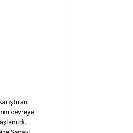
arıştıran 
inin devreye 
şlanıldı.
ize Sanayi 