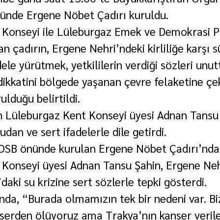
nünde Ergene Nöbet Çadırı kuruldu.
 Konseyi ile Lüleburgaz Emek ve Demokrasi P
n çadırın, Ergene Nehri’ndeki kirliliğe karşı s
dele yürütmek, yetkililerin verdiği sözleri un
ikkatini bölgede yaşanan çevre felaketine ç
lduğu belirtildi.
 Lüleburgaz Kent Konseyi üyesi Adnan Tansu 
dan ve sert ifadelerle dile getirdi.
 OSB önünde kurulan Ergene Nöbet Çadırı’nda
Konseyi üyesi Adnan Tansu Şahin, Ergene Neh
’daki su krizine sert sözlerle tepki gösterdi.
da, “Burada olmamızın tek bir nedeni var. B
anserden ölüyoruz ama Trakya’nın kanser verile