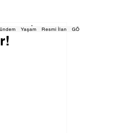
Gündem
Yaşam
Resmi İlan
GÖRÜNÜMTV
E GAZE
r!