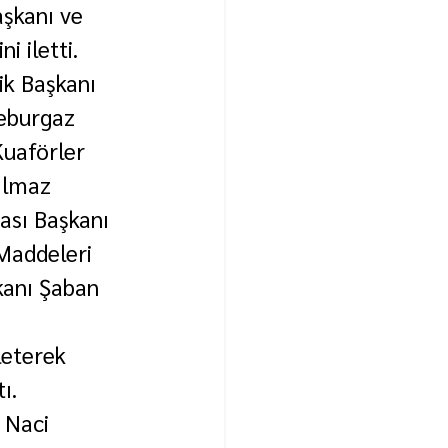
şkanı ve 
i iletti.
ik Başkanı 
leburgaz 
uaförler 
ılmaz 
ası Başkanı 
Maddeleri 
kanı Şaban 
leterek 
ı.
 Naci 