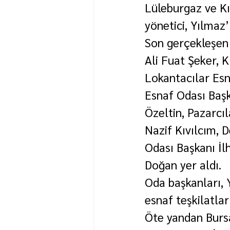
Lüleburgaz ve Kı
yönetici, Yılmaz’
Son gerçekleşen z
Ali Fuat Şeker, 
Lokantacılar Esn
Esnaf Odası Başk
Özeltin, Pazarcı
Nazif Kıvılcım, 
Odası Başkanı İl
Doğan yer aldı.
Oda başkanları, 
esnaf teşkilatla
Öte yandan Bursa