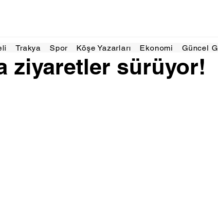
 dakikada okunur
eli
Trakya
Spor
Köşe Yazarları
Ekonomi
Güncel 
a ziyaretler sürüyor!