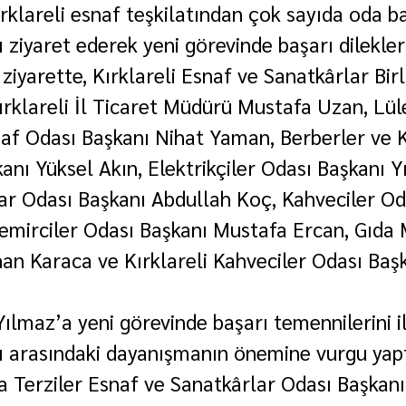
rklareli esnaf teşkilatından çok sayıda oda ba
ı ziyaret ederek yeni görevinde başarı dileklerin
iyarette, Kırklareli Esnaf ve Sanatkârlar Birl
Kırklareli İl Ticaret Müdürü Mustafa Uzan, Lü
af Odası Başkanı Nihat Yaman, Berberler ve K
anı Yüksel Akın, Elektrikçiler Odası Başkanı Y
lar Odası Başkanı Abdullah Koç, Kahveciler Od
Demirciler Odası Başkanı Mustafa Ercan, Gıda 
han Karaca ve Kırklareli Kahveciler Odası Baş
Yılmaz’a yeni görevinde başarı temennilerini i
rı arasındaki dayanışmanın önemine vurgu yapt
 Terziler Esnaf ve Sanatkârlar Odası Başkanı