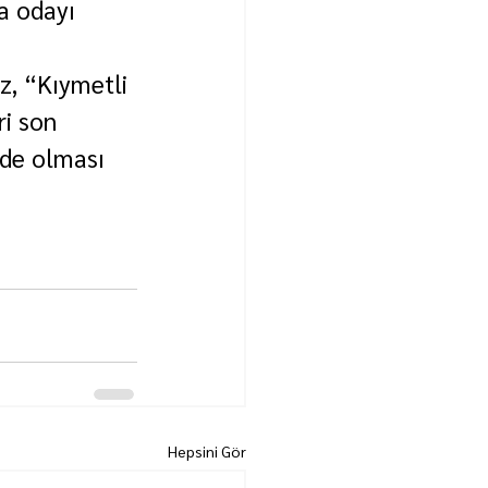
a odayı 
z, “Kıymetli 
ri son 
nde olması 
Hepsini Gör