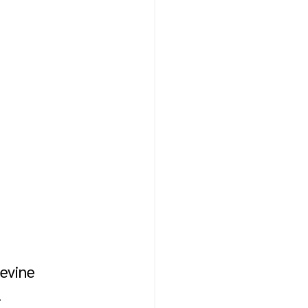
evine 
.