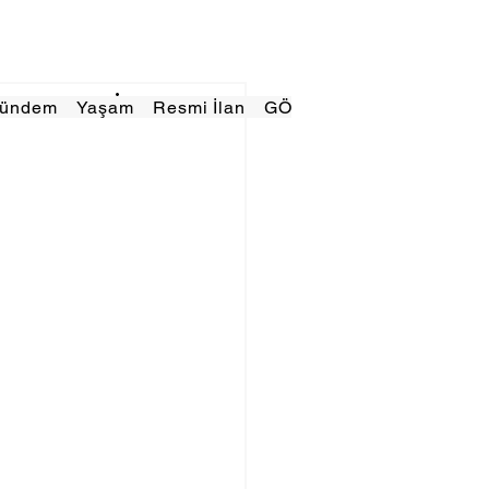
Gündem
Yaşam
Resmi İlan
GÖRÜNÜMTV
E GAZE