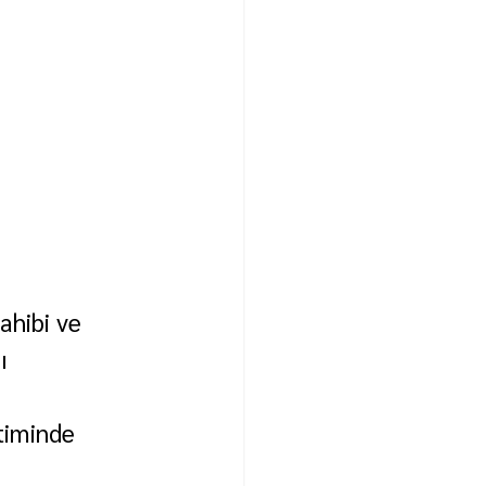
ahibi ve 
ı 
timinde 