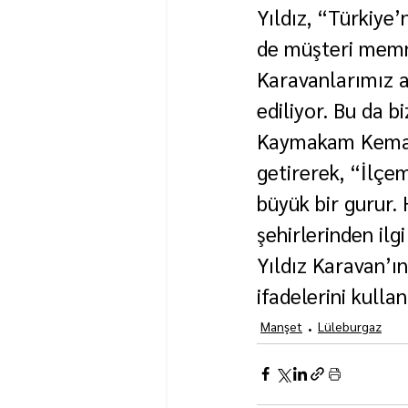
Yıldız, “Türkiye’
de müşteri memnu
Karavanlarımız a
ediliyor. Bu da b
Kaymakam Kemal 
getirerek, “İlçem
büyük bir gurur.
şehirlerinden il
Yıldız Karavan’ı
ifadelerini kullan
Manşet
Lüleburgaz