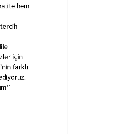
kalite hem 
tercih 
ile 
ler için 
nin farklı 
ediyoruz. 
rum” 