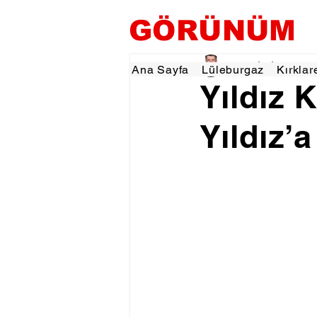
GÖRÜNÜM
Tevfik İŞÇİ
5 Eyl 202
Ana Sayfa
Lüleburgaz
Kırklar
Yıldız
Yıldız’a