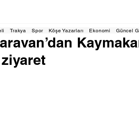
5
1 dakikada okunur
eli
Trakya
Spor
Köşe Yazarları
Ekonomi
Güncel 
 Karavan’dan Kaymak
 ziyaret