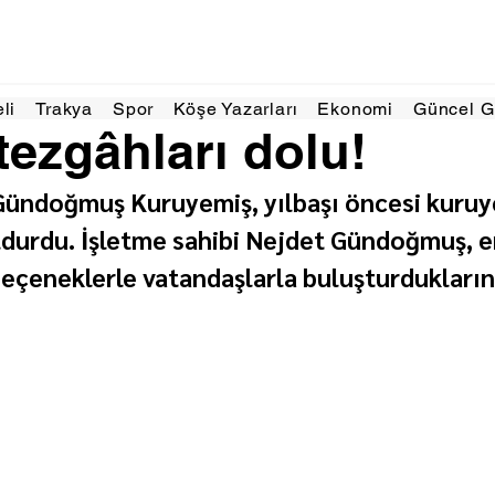
a 2025
1 dakikada okunur
eli
Trakya
Spor
Köşe Yazarları
Ekonomi
Güncel 
tezgâhları dolu!
ündoğmuş Kuruyemiş, yılbaşı öncesi kuruy
ldurdu. İşletme sahibi Nejdet Gündoğmuş, en 
seçeneklerle vatandaşlarla buluşturduklarını