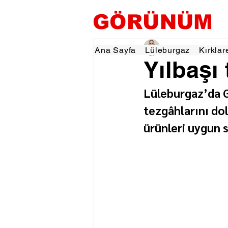
GÖRÜNÜM
Hamza Dalgıç
16 Ar
Ana Sayfa
Lüleburgaz
Kırklar
Yılbaşı 
Lüleburgaz’da G
tezgâhlarını do
ürünleri uygun 