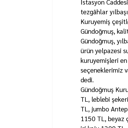
İstasyon Caddes
tezgâhlar yılbaş
Kuruyemiş çeşitl
Gündoğmuş, kalite
Gündoğmuş, yılba
ürün yelpazesi s
kuruyemişleri en 
seçeneklerimiz va
dedi.
Gündoğmuş Kuruye
TL, leblebi şeker
TL, jumbo Antep f
1150 TL, beyaz ç
iri kaju 1200 TL,