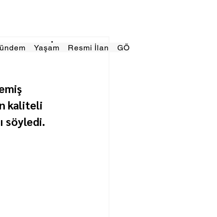
Gündem
Yaşam
Resmi İlan
GÖRÜNÜMTV
E GAZE
emiş 
kaliteli 
 söyledi.