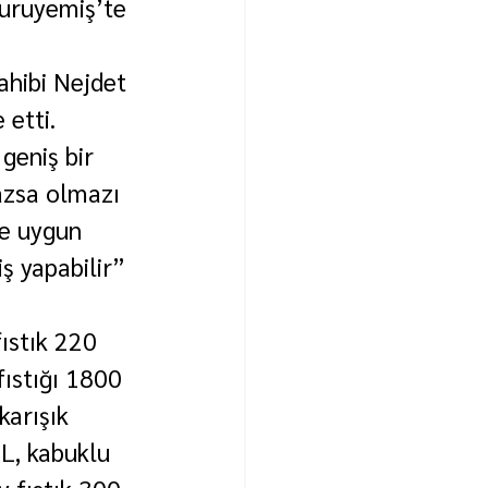
uruyemiş’te 
ahibi Nejdet 
 etti.
geniş bir 
azsa olmazı 
ye uygun 
ş yapabilir” 
ıstık 220 
fıstığı 1800 
karışık 
L, kabuklu 
y fıstık 300 