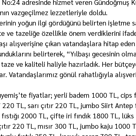
i No:24 adresinde hizmet veren Gündoğmuş K
ının vazgeçilmez lezzetleriyle doldu.
erinin yoğun ilgi gördüğünü belirten işletme s
 ve tazeliğe özellikle önem verdiklerini ifade
şı alışverişine çıkan vatandaşlara hitap eden 
unduklarını belirterek, “Yılbaşı gecesinin olm
taze ve kaliteli haliyle hazırladık. Her bütçe
r. Vatandaşlarımız gönül rahatlığıyla alışveri
miş’te fiyatlar; yerli badem 1000 TL, cips f
i 220 TL, sarı çıtır 220 TL, jumbo Siirt Antep 
ıstığı 2000 TL, çifte iri fındık 1800 TL, lüks 
ıtır 220 TL, mısır 300 TL, jumbo kaju 1000 T
 tuzlu fıstık 350 TL, karışık çerez 700 TL, top