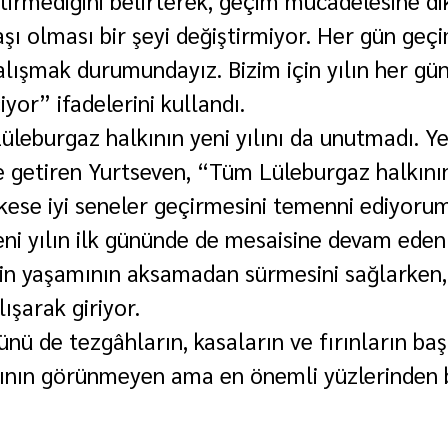
şı olması bir şeyi değiştirmiyor. Her gün geç
alışmak durumundayız. Bizim için yılın her gü
yor” ifadelerini kullandı.
leburgaz halkının yeni yılını da unutmadı. Yen
e getiren Yurtseven, “Tüm Lüleburgaz halkının 
ese iyi seneler geçirmesini temenni ediyorum
ni yılın ilk gününde de mesaisine devam eden 
tin yaşamının aksamadan sürmesini sağlarken, 
ışarak giriyor.
günü de tezgâhların, kasaların ve fırınların ba
şının görünmeyen ama en önemli yüzlerinden b