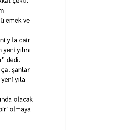
im 
nü emek ve 
i yıla dair 
yeni yılını 
” dedi.
çalışanlar 
yeni yıla 
şında olacak 
iri olmaya 