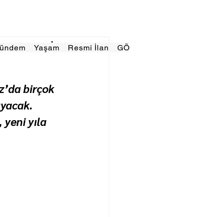
Gündem
Yaşam
Resmi İlan
GÖRÜNÜMTV
E GAZE
z’da birçok 
ayacak. 
yeni yıla 