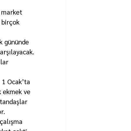
, market 
 birçok 
lk gününde 
arşılayacak.
lar 
 1 Ocak’ta 
k ekmek ve 
tandaşlar 
r.
 çalışma 
kat çekti.