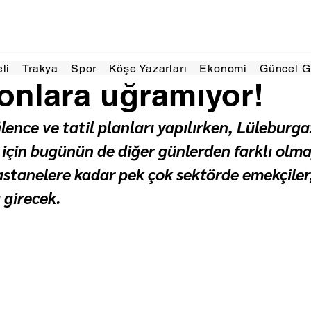
1 dakikada okunur
eli
Trakya
Spor
Köşe Yazarları
Ekonomi
Güncel 
 onlara uğramıyor!
ğlence ve tatil planları yapılırken, Lüleburga
 için bugünün de diğer günlerden farklı olm
tanelere kadar pek çok sektörde emekçiler, 
a girecek.