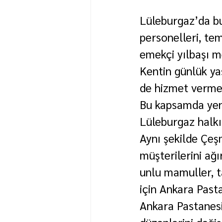
Lüleburgaz’da bug
personelleri, tem
emekçi yılbaşı m
Kentin günlük yaş
de hizmet vermey
Bu kapsamda yeni
Lüleburgaz halk
Aynı şekilde Çeş
müşterilerini ağ
unlu mamuller, t
için Ankara Pasta
Ankara Pastanesi
düzenlerini değiş