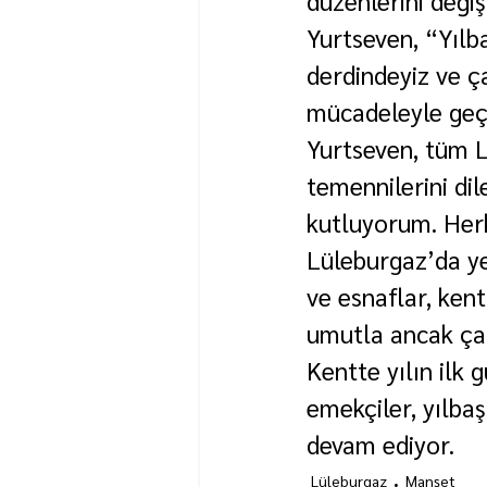
Yurtseven, “Yılba
derdindeyiz ve ç
mücadeleyle geçi
Yurtseven, tüm Lü
temennilerini dil
kutluyorum. Herk
Lüleburgaz’da ye
ve esnaflar, ken
umutla ancak çal
Kentte yılın ilk 
emekçiler, yılba
devam ediyor.
Lüleburgaz
Manşet