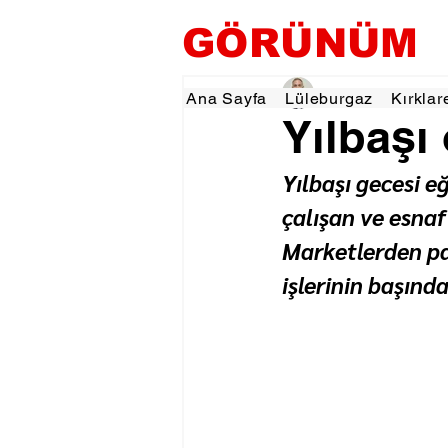
GÖRÜNÜM
Hamza Dalgıç
1 Oca
Ana Sayfa
Lüleburgaz
Kırklar
Yılbaşı
Yılbaşı gecesi e
çalışan ve esnaf
Marketlerden pas
işlerinin başınd