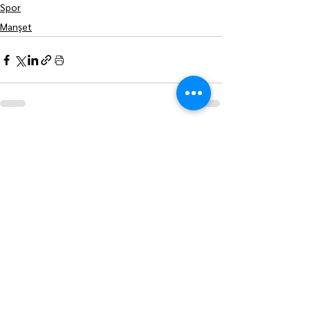
Spor
Manşet
Hepsini Gör
Son Yazılar