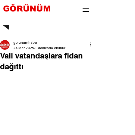
GÖRÜNÜM
gorunumhaber
24 Mar 2025
1 dakikada okunur
Vali vatandaşlara fidan
dağıttı