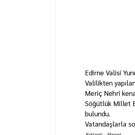
Edirne Valisi Yun
Valilikten yapıl
Meriç Nehri kena
Söğütlük Millet B
bulundu.
Vatandaşlarla so
Kırklareli
Manşet