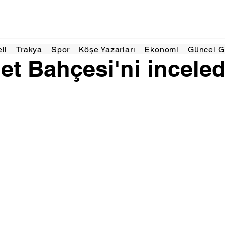
Ağu 2025
1 dakikada okunur
eli
Trakya
Spor
Köşe Yazarları
Ekonomi
Güncel 
let Bahçesi'ni inceled