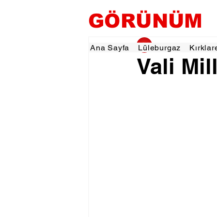
GÖRÜNÜM
gorunumhaber
16 
Ana Sayfa
Lüleburgaz
Kırklar
Vali Mil