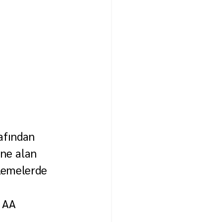
afından 
ine alan 
elemelerde 
. AA