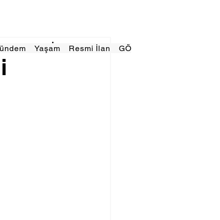
Gündem
Yaşam
Resmi İlan
GÖRÜNÜMTV
E GAZE
i