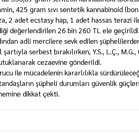
n, 425 gram sıvı sentetik kannabinoid (bonz
a, 2 adet ecstasy hap, 1 adet hassas terazi ile
iği değerlendirilen 26 bin 260 TL ele geçirildi
ndan adli mercilere sevk edilen şüphelilerden 
 şartıyla serbest bırakılırken, Y.S., L.Ç., M.G.,
tutuklanarak cezaevine gönderildi.
urucu ile mücadelenin kararlılıkla sürdürüleceğ
tandaşların şüpheli durumları güvenlik güçler
nemine dikkat çekti.