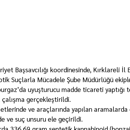
iyet Başsavcılığı koordinesinde, Kırklareli İl
ik Suçlarla Mücadele Şube Müdürlüğü ekipler
urgaz’da uyuşturucu madde ticareti yaptığı te
 çalışma gerçekleştirildi.
metlerinde ve araçlarında yapılan aramalarda 
 ve suç unsuru ele geçirildi.
da 336,69 gram sentetik kannabinoid (bonzai