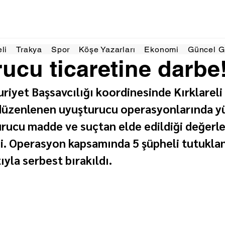
a
1 dakikada okunur
eli
Trakya
Spor
Köşe Yazarları
Ekonomi
Güncel 
ucu ticaretine darbe
riyet Başsavcılığı koordinesinde Kırklareli 
düzenlenen uyuşturucu operasyonlarında yü
rucu madde ve suçtan elde edildiği değerle
di. Operasyon kapsamında 5 şüpheli tutuklanı
ıyla serbest bırakıldı.