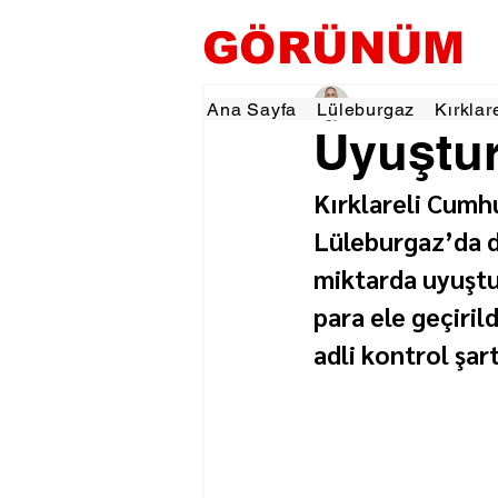
GÖRÜNÜM
Hamza Dalgıç
19 Oc
Ana Sayfa
Lüleburgaz
Kırklar
Uyuştur
Kırklareli Cumhu
Lüleburgaz’da 
miktarda uyuştu
para ele geçiril
adli kontrol şart