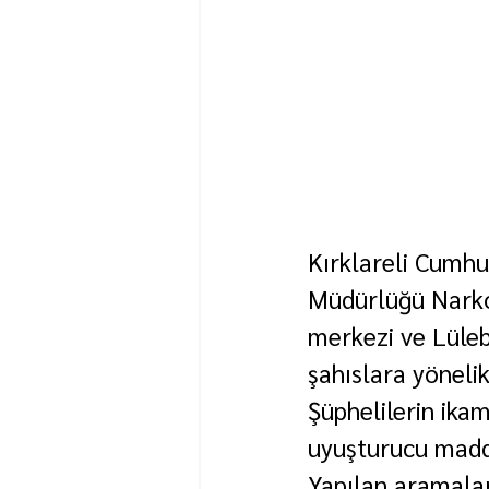
Kırklareli Cumhur
Müdürlüğü Narkot
merkezi ve Lüleb
şahıslara yönelik
Şüphelilerin ika
uyuşturucu madde
Yapılan aramalar