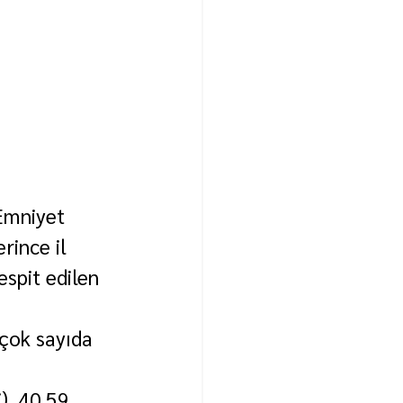
 Emniyet 
ince il 
spit edilen 
çok sayıda 
), 40,59 