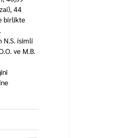
ai), 44 
 birlikte 
.
N.S. isimli 
 O.O. ve M.B. 
ini 
ine 