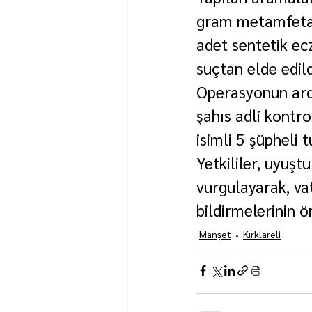
gram metamfetami
adet sentetik ecz
suçtan elde edild
Operasyonun ardı
şahıs adli kontrol
isimli 5 şüpheli 
Yetkililer, uyuşt
vurgulayarak, va
bildirmelerinin ö
Manşet
Kırklareli