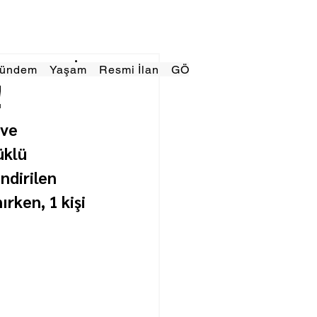
Gündem
Yaşam
Resmi İlan
GÖRÜNÜMTV
E GAZE
!
ve 
klü 
ndirilen 
rken, 1 kişi 