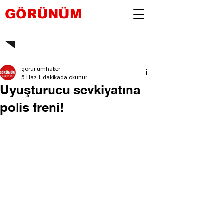
GÖRÜNÜM
gorunumhaber
5 Haz
1 dakikada okunur
Uyuşturucu sevkiyatına
polis freni!