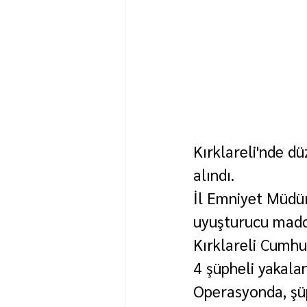
Kırklareli'nde d
alındı.
İl Emniyet Müdür
uyuşturucu madde 
Kırklareli Cumhu
4 şüpheli yakalan
Operasyonda, şüp