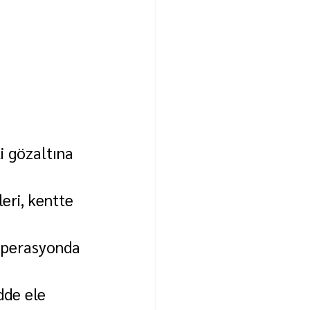
 gözaltına 
eri, kentte 
operasyonda 
dde ele 