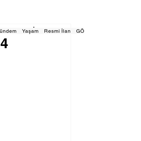
Gündem
Yaşam
Resmi İlan
GÖRÜNÜMTV
E GAZE
 4