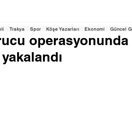
ca
1 dakikada okunur
eli
Trakya
Spor
Köşe Yazarları
Ekonomi
Güncel 
rucu operasyonunda
 yakalandı