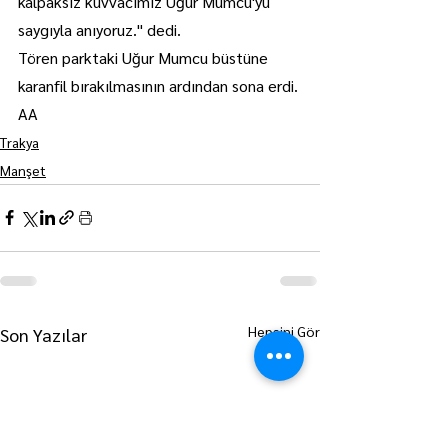
kalpaksız kuvvacımız Uğur Mumcu'yu 
saygıyla anıyoruz." dedi.
Tören parktaki Uğur Mumcu büstüne 
karanfil bırakılmasının ardından sona erdi. 
AA
Trakya
Manşet
Hepsini Gör
Son Yazılar