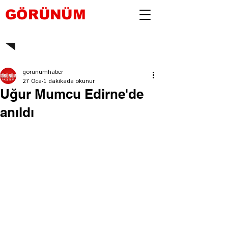
GÖRÜNÜM
gorunumhaber
27 Oca
1 dakikada okunur
Uğur Mumcu Edirne'de
anıldı