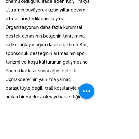
önemli olduğunu ifade eden Kor, Trakya 
Ultra’nın büyüyerek uzun yıllar devam 
etmesini istediklerini söyledi.
Organizasyonun daha fazla kurumsal 
destek almasının bölgenin tanıtımına 
katkı sağlayacağını da dile getiren Kor, 
sponsorluk desteğinin artmasının spor 
turizmi ve koşu kültürünün gelişmesine 
önemli katkılar sunacağını belirtti. 
Uçmakdere’nin yalnızca yamaç 
paraşütüyle değil, trail koşularıyla da 
anılan bir merkez olmayı hak ettiğini 
söyledi.
Yarış sonrası başlayan kısa tatilin en 
güzel yanının kazanılan madalyalar değil, 
aynı tutkuyu paylaşan insanlarla geçirilen 