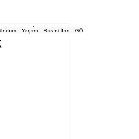
Gündem
Yaşam
Resmi İlan
GÖRÜNÜMTV
E GAZE
k