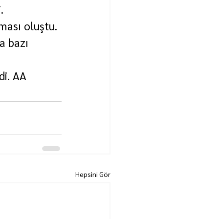
.
ması oluştu. 
a bazı 
di. AA
Hepsini Gör