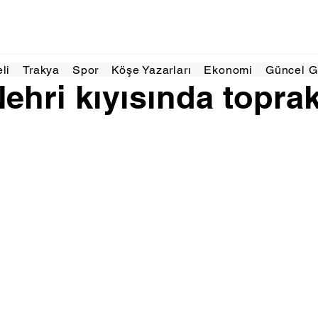
Mar
1 dakikada okunur
eli
Trakya
Spor
Köşe Yazarları
Ekonomi
Güncel 
ehri kıyısında topra