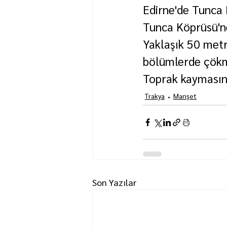
Edirne'de Tunca 
Tunca Köprüsü'ne
Yaklaşık 50 met
bölümlerde çökm
Toprak kaymasını
Trakya
Manşet
Son Yazılar