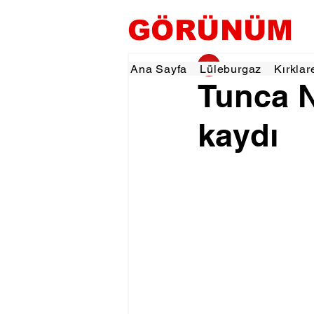
GÖRÜNÜM
gorunumhaber
17 
Ana Sayfa
Lüleburgaz
Kırklar
Tunca N
kaydı