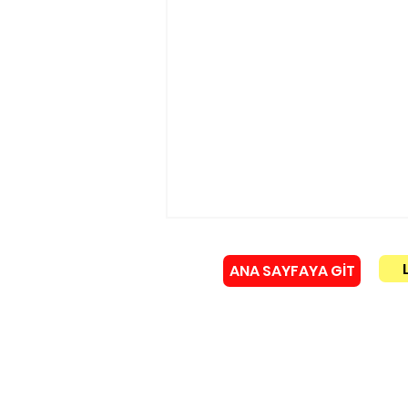
ANA SAYFAYA GİT
Künye
Yürükoğlu ailesinin acı