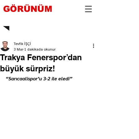
GÖRÜNÜM
Tevfik İŞÇİ
3 Mar
1 dakikada okunur
Trakya Fenerspor’dan
büyük sürpriz!
“Sarıcaalispor’u 3-2 ile eledi”