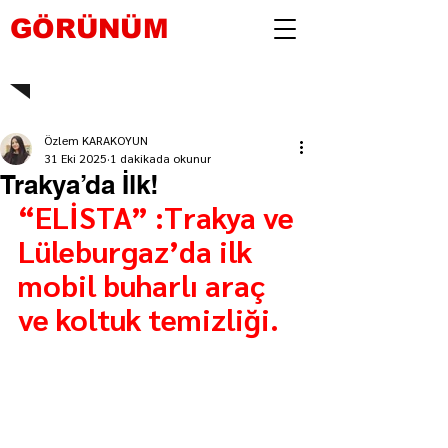
GÖRÜNÜM
Özlem KARAKOYUN
31 Eki 2025
1 dakikada okunur
Trakya’da İlk!
“ELİSTA” :Trakya ve 
Lüleburgaz’da ilk 
mobil buharlı araç 
ve koltuk temizliği.