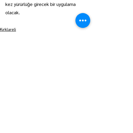
kez yürürlüğe girecek bir uygulama 
olacak.
Kırklareli
Manşet
Hepsini Gör
Son Yazılar