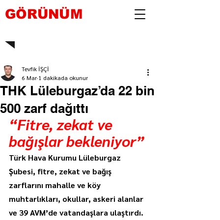
GÖRÜNÜM
Tevfik İŞÇİ
6 Mar
1 dakikada okunur
THK Lüleburgaz’da 22 bin
500 zarf dağıttı
“Fitre, zekat ve 
bağışlar bekleniyor”
Türk Hava Kurumu Lüleburgaz 
Şubesi, fitre, zekat ve bağış 
zarflarını mahalle ve köy 
muhtarlıkları, okullar, askeri alanlar 
ve 39 AVM’de vatandaşlara ulaştırdı. 