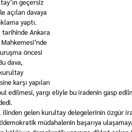
tay’ın geçersiz 
le açılan davaya 
çıklama yaptı.
tarihinde Ankara 
k Mahkemesi’nde 
duruşma öncesi 
Bu dava, 
kurultay 
sine karşı yapılan 
abul edilmesi, yargı eliyle bu iradenin gasp edil
dedi.
 ilinden gelen kurultay delegelerinin özgür ir
ntidemokratik müdahalenin başarıya ulaşamay