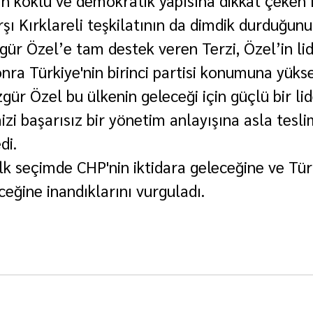
nin köklü ve demokratik yapısına dikkat çeken 
rşı Kırklareli teşkilatının da dimdik durduğunu 
ür Özel’e tam destek veren Terzi, Özel’in lid
nra Türkiye'nin birinci partisi konumuna yükse
gür Özel bu ülkenin geleceği için güçlü bir lid
mizi başarısız bir yönetim anlayışına asla tesli
di.
ilk seçimde CHP'nin iktidara geleceğine ve Türk
ceğine inandıklarını vurguladı.