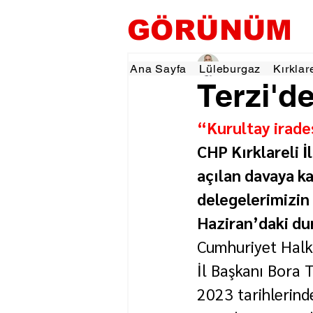
GÖRÜNÜM
Hamza Dalgıç
28 Ha
Ana Sayfa
Lüleburgaz
Kırklar
Terzi'd
“Kurultay irade
CHP Kırklareli İl
açılan davaya ka
delegelerimizin
Haziran’daki du
Cumhuriyet Halk P
İl Başkanı Bora T
2023 tarihlerinde