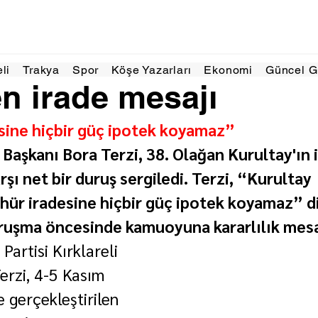
z 2025
1 dakikada okunur
eli
Trakya
Spor
Köşe Yazarları
Ekonomi
Güncel 
en irade mesajı
sine hiçbir güç ipotek koyamaz”
 Başkanı Bora Terzi, 38. Olağan Kurultay'ın ip
rşı net bir duruş sergiledi. Terzi, “Kurultay 
 hür iradesine hiçbir güç ipotek koyamaz” di
ruşma öncesinde kamuoyuna kararlılık mesaj
artisi Kırklareli 
erzi, 4-5 Kasım 
 gerçekleştirilen 