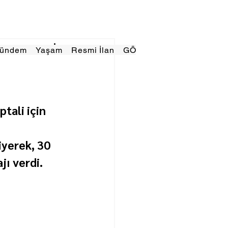
Gündem
Yaşam
Resmi İlan
GÖRÜNÜMTV
E GAZE
tali için 
yerek, 30 
ı verdi.