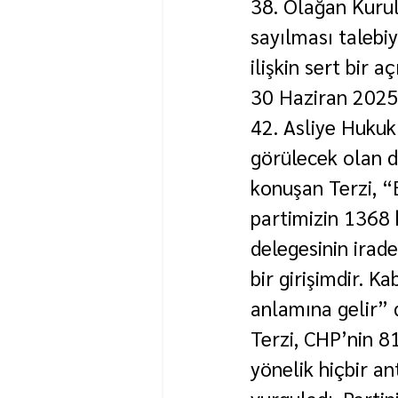
38. Olağan Kurul
sayılması talebiy
ilişkin sert bir a
30 Haziran 2025 
42. Asliye Huku
görülecek olan 
konuşan Terzi, “
partimizin 1368 
delegesinin irade
bir girişimdir. K
anlamına gelir” 
Terzi, CHP’nin 81
yönelik hiçbir a