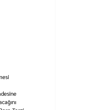
mesi 
adesine 
acağını 