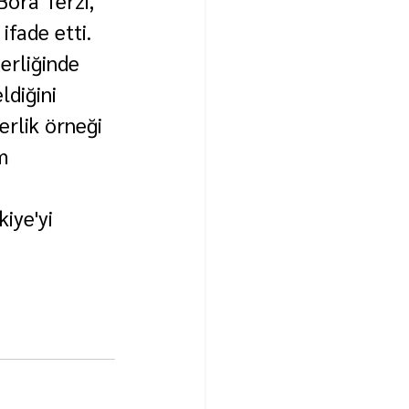
Bora Terzi, 
ifade etti.
erliğinde 
ldiğini 
erlik örneği 
m 
iye'yi 