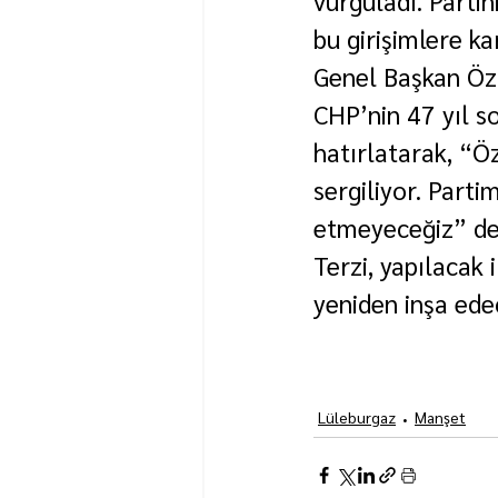
vurguladı. Parti
bu girişimlere ka
Genel Başkan Özg
CHP’nin 47 yıl so
hatırlatarak, “Öz
sergiliyor. Parti
etmeyeceğiz” de
Terzi, yapılacak 
yeniden inşa ede
Lüleburgaz
Manşet