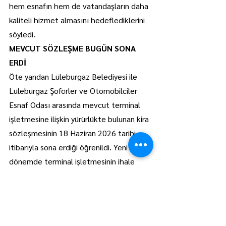
hem esnafın hem de vatandaşların daha 
kaliteli hizmet almasını hedeflediklerini 
söyledi.
MEVCUT SÖZLEŞME BUGÜN SONA 
ERDİ
Öte yandan Lüleburgaz Belediyesi ile 
Lüleburgaz Şoförler ve Otomobilciler 
Esnaf Odası arasında mevcut terminal 
işletmesine ilişkin yürürlükte bulunan kira 
sözleşmesinin 18 Haziran 2026 tarihi 
itibarıyla sona erdiği öğrenildi. Yeni 
dönemde terminal işletmesinin ihale 
sonucu belirlenen şartlar kapsamında 
devam edeceği belirtildi.
Lüleburgaz
Manşet