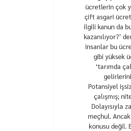
ücretlerin çok y
çift asgari ücre
ilgili kanun da 
kazanılıyor?’ der
insanlar bu ücre
gibi yüksek 
‘tarımda çalı
gelirleri
Potansiyel işsi
çalışmış; nite
Dolayısıyla z
meçhul. Ancak 
konusu değil. 