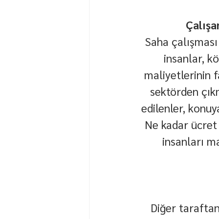
Çalışa
Saha çalışması 
insanlar, k
maliyetlerinin f
sektörden çık
edilenler, konuy
Ne kadar ücret 
insanları m
Diğer taraftan 