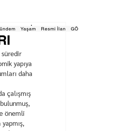
Gündem
Yaşam
Resmi İlan
GÖRÜNÜMTV
E GAZE
RI
 süredir 
omik yapıya 
umları daha 
da çalışmış 
a bulunmuş, 
le önemli 
 yapmış, 