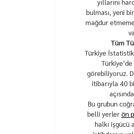
yıllarını har
bulması, yeni bi
mağdur etmemek 
v
Tüm Tür
Türkiye İstatist
Türkiye’de 
görebiliyoruz. 
itibarıyla 40 
açısında
Bu grubun coğra
belli yerler 
ön p
halkı işgücü 