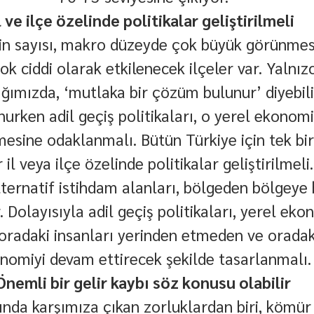
l ve ilçe özelinde politikalar geliştirilmeli
bin sayısı, makro düzeyde çok büyük görünmese
ok ciddi olarak etkilenecek ilçeler var. Yalnız
ğımızda, ‘mutlaka bir çözüm bulunur’ diyebili
rken adil geçiş politikaları, o yerel ekonomi
ine odaklanmalı. Bütün Türkiye için tek bir 
r il veya ilçe özelinde politikalar geliştirilmeli
ternatif istihdam alanları, bölgeden bölgeye 
. Dolayısıyla adil geçiş politikaları, yerel eko
radaki insanları yerinden etmeden ve oradak
nomiyi devam ettirecek şekilde tasarlanmalı.
Önemli bir gelir kaybı söz konusu olabilir
sında karşımıza çıkan zorluklardan biri, kömür