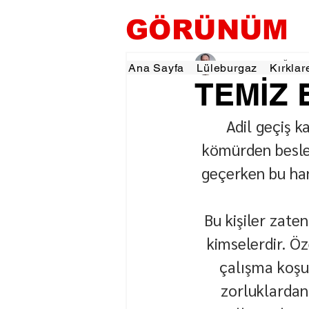
GÖRÜNÜM
Vicdan ALADAĞ
30 
Ana Sayfa
Lüleburgaz
Kırklar
TEMİZ 
Adil geçiş k
kömürden beslen
geçerken bu ha
Bu kişiler zate
kimselerdir. Öz
çalışma koşull
zorluklardan