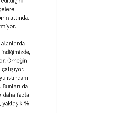
dildiğini 
gelere 
rin altında. 
rmiyor.
 alanlarda 
 indiğimizde, 
or. Örneğin 
çalışıyor.
lı istihdam 
. Bunları da 
 daha fazla 
 yaklaşık % 