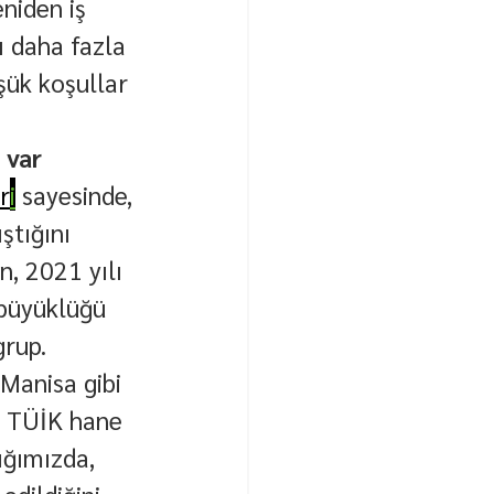
niden iş 
ı daha fazla 
ük koşullar 
 var
r
i
 sayesinde, 
ştığını 
, 2021 yılı 
 büyüklüğü 
grup.
Manisa gibi 
n TÜİK hane 
ığımızda, 