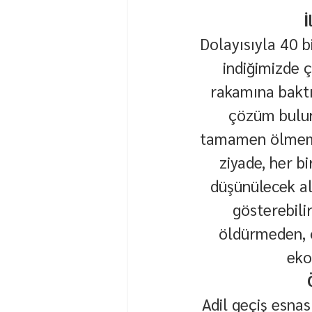
İ
Dolayısıyla 40 
indiğimizde ç
rakamına baktı
çözüm bulunu
tamamen ölmemes
ziyade, her bi
düşünülecek al
gösterebilir
öldürmeden, o
eko
Adil geçiş esna