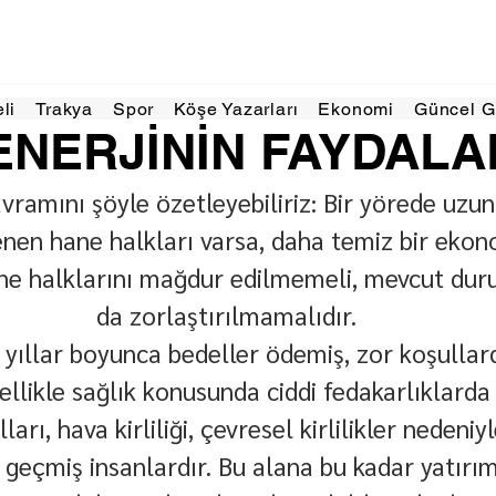
Haz 2025
3 dakikada okunur
eli
Trakya
Spor
Köşe Yazarları
Ekonomi
Güncel 
ENERJİNİN FAYDALA
avramını şöyle özetleyebiliriz: Bir yörede uzun
en hane halkları varsa, daha temiz bir ekon
ne halklarını mağdur edilmemeli, mevcut dur
da zorlaştırılmamalıdır.
n yıllar boyunca bedeller ödemiş, zor koşullar
ellikle sağlık konusunda ciddi fedakarlıklard
arı, hava kirliliği, çevresel kirlilikler nedeniy
 geçmiş insanlardır. Bu alana bu kadar yatırım