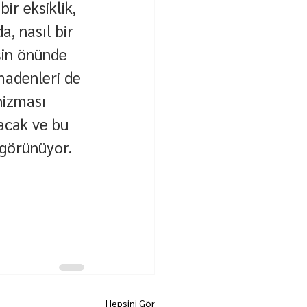
r eksiklik, 
a, nasıl bir 
şin önünde 
madenleri de 
nizması 
acak ve bu 
 görünüyor.
Hepsini Gör