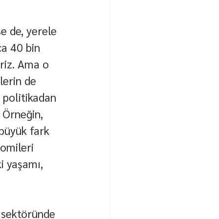
 de, yerele 
ca 40 bin 
riz. Ama o 
lerin de 
politikadan 
. Örneğin, 
büyük fark 
nomileri 
i yaşamı, 
 sektöründe 