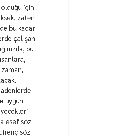
 olduğu için 
üksek, zaten 
rde bu kadar 
lerde çalışan 
ığınızda, bu 
sanlara, 
z zaman, 
lacak.
 madenlerde 
re uygun. 
yecekleri 
alesef söz 
direnç söz 