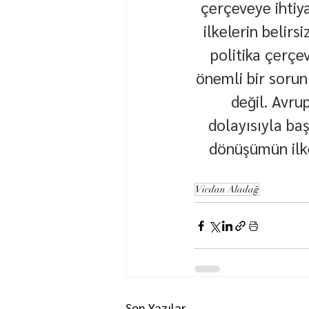
çerçeveye ihtiya
ilkelerin belirs
politika çerçe
önemli bir sorun
değil. Avru
dolayısıyla ba
dönüşümün ilke
Vicdan Aladağ
Son Yazılar