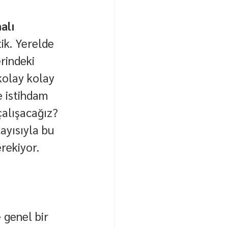
alı
ik. Yerelde 
rindeki 
kolay kolay 
 istihdam 
çalışacağız? 
ayısıyla bu 
rekiyor.
 genel bir 