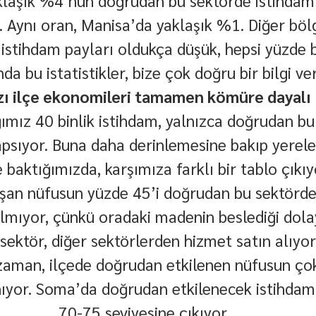
klaşık %4’nün doğrudan bu sektörde istihdam e
 Aynı oran, Manisa’da yaklaşık %1. Diğer böl
istihdam payları oldukça düşük, hepsi yüzde bi
da bu istatistikler, bize çok doğru bir bilgi ve
zı ilçe ekonomileri tamamen kömüre dayalı
ımız 40 binlik istihdam, yalnızca doğrudan bu
kapsıyor. Buna daha derinlemesine bakıp yerele
 baktığımızda, karşımıza farklı bir tablo çıkıy
şan nüfusun yüzde 45’i doğrudan bu sektörde 
mıyor, çünkü oradaki madenin beslediği dolay
sektör, diğer sektörlerden hizmet satın alıyor
man, ilçede doğrudan etkilenen nüfusun çok
ıyor. Soma’da doğrudan etkilenecek istihdam,
70-75 seviyesine çıkıyor.