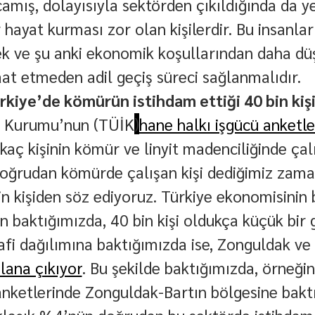
camış, dolayısıyla sektörden çıkıldığında da ye
r hayat kurması zor olan kişilerdir. Bu insanlar
ve şu anki ekonomik koşullarından daha düş
aat etmeden adil geçiş süreci sağlanmalıdır.
kiye’de kömürün istihdam ettiği 40 bin kişi
ik Kurumu’nun (TÜİK
)
hane halkı işgücü anketle
kaç kişinin kömür ve linyit madenciliğinde çalı
Doğrudan kömürde çalışan kişi dediğimiz zaman
bin kişiden söz ediyoruz. Türkiye ekonomisinin
n baktığımızda, 40 bin kişi oldukça küçük bir 
fi dağılımına baktığımızda ise, Zonguldak ve 
lana çıkıyor
. Bu şekilde baktığımızda, örneği
anketlerinde Zonguldak-Bartın bölgesine bakt