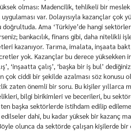
üksek olması: Madencilik, tehlikeli bir meslek
t uygulaması var. Dolayısıyla kazançlar çok y
bu doğrultuda. Ama ‘Türkiye’de hangi sektörle
seniz; bankacılık, finans gibi, daha nitelikli iş
tleri kazanıyor. Tarıma, imalata, inşaata bakt
ücretler yok. Kazançlar bu derece yüksekken in
ş’, ‘inşaatta çalış’, ‘başka bir iş bul’ dediğini
nin çok ciddi bir şekilde azalması söz konusu o
zlik zaten önemli bir soru. Bu kişiler yıllarca
likleri, bilgi birikimleri ve becerileri, bu sektö
aten başka sektörlerde istihdam edilip edileme
edilseler dahi, bu kadar yüksek bir kazanç ma
Böyle olunca da sektörde çalışan kişilerde bir 