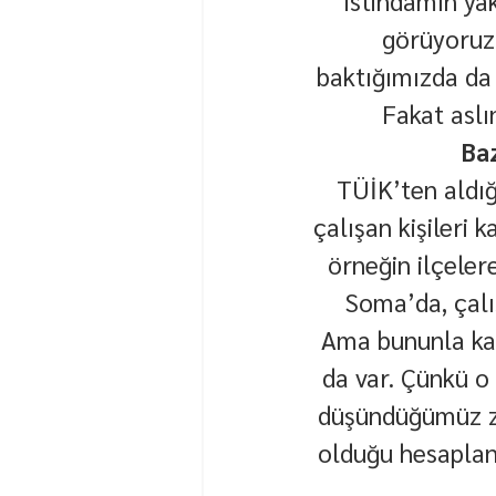
istihdamın ya
görüyoruz.
baktığımızda da 
Fakat aslın
Ba
TÜİK’ten aldığ
çalışan kişileri 
örneğin ilçelere
Soma’da, çalı
Ama bununla kal
da var. Çünkü o 
düşündüğümüz za
olduğu hesaplan