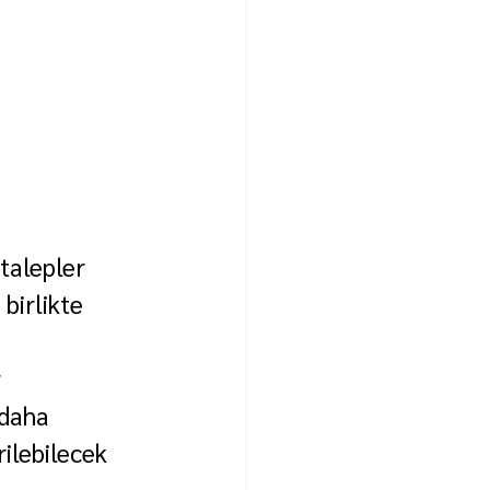
talepler 
birlikte 
 
daha 
rilebilecek 