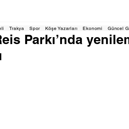
Haz 2025
1 dakikada okunur
eli
Trakya
Spor
Köşe Yazarları
Ekonomi
Güncel 
eis Parkı’nda yenil
ı