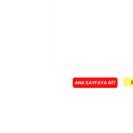
ANA SAYFAYA GİT
Künye
Yakma tesisine KIRMIZI
IŞIK!