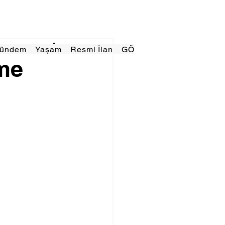
Gündem
Yaşam
Resmi İlan
GÖRÜNÜMTV
E GAZE
eme