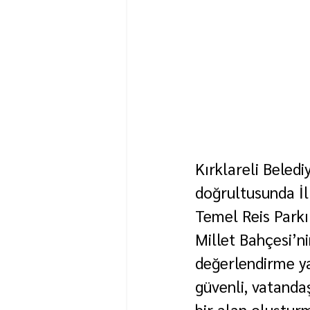
Kırklareli Beled
doğrultusunda İl 
Temel Reis Parkı
Millet Bahçesi’n
değerlendirme ya
güvenli, vatandaş
bir alan oluştur