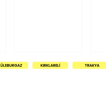
LÜLEBURGAZ
KIRKLARELİ
TRAKYA
30 l
İletişim
Ağaç kesimleri gündem
oldu!