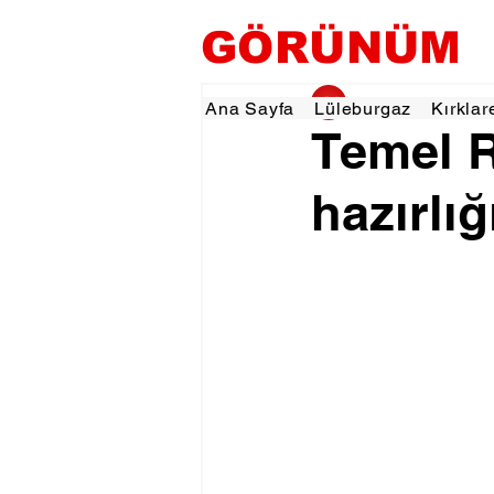
GÖRÜNÜM
gorunumhaber
13 
Ana Sayfa
Lüleburgaz
Kırklar
Temel R
hazırlığ