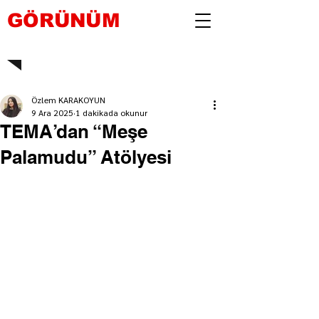
GÖRÜNÜM
Özlem KARAKOYUN
9 Ara 2025
1 dakikada okunur
TEMA’dan “Meşe
Palamudu” Atölyesi