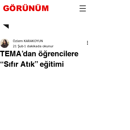
GÖRÜNÜM
Özlem KARAKOYUN
21 Şub
1 dakikada okunur
TEMA’dan öğrencilere
“Sıfır Atık” eğitimi