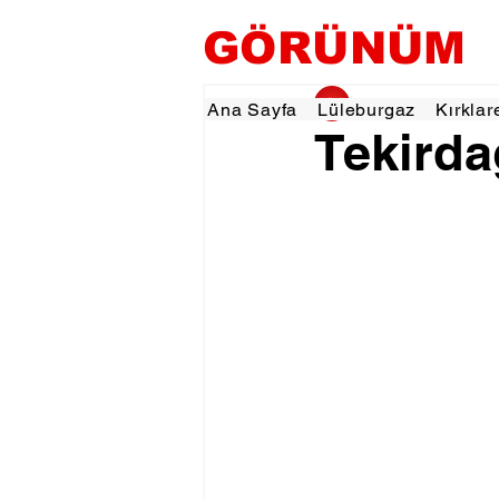
GÖRÜNÜM
gorunumhaber
8 K
Ana Sayfa
Lüleburgaz
Kırklar
Tekirda