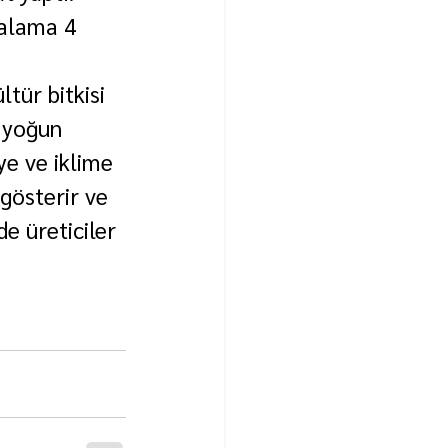
alama 4 
tür bitkisi 
 yoğun 
ye ve iklime 
gösterir ve 
e üreticiler 