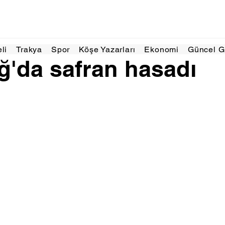
as 2025
1 dakikada okunur
eli
Trakya
Spor
Köşe Yazarları
Ekonomi
Güncel 
ğ'da safran hasadı