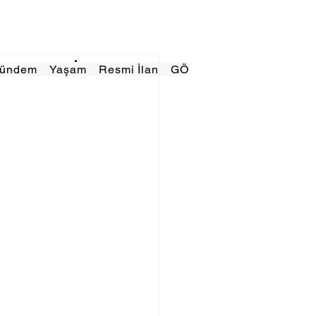
Gündem
Yaşam
Resmi İlan
GÖRÜNÜMTV
E GAZE