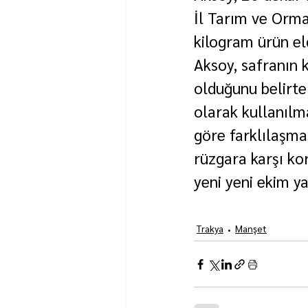
İl Tarım ve Orm
kilogram ürün eld
Aksoy, safranın k
olduğunu belirter
olarak kullanılma
göre farklılaşmak
rüzgara karşı kor
yeni yeni ekim y
Trakya
Manşet