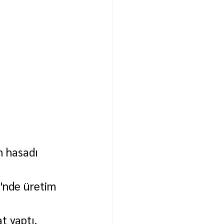
n hasadı 
'nde üretim 
t yaptı.