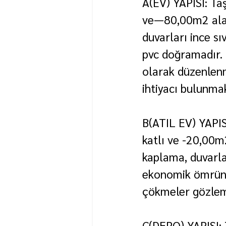
A(EV) YAPISI: Taş
ve—80,00m2 alanl
duvarları ince sı
pvc doğramadır. 
olarak düzenlenm
ihtiyacı bulunma
B(ATIL EV) YAPIS
katlı ve -20,00m2
kaplama, duvarla
ekonomik ömrünü 
çökmeler gözlem
C(DEPO) YAPISI: 