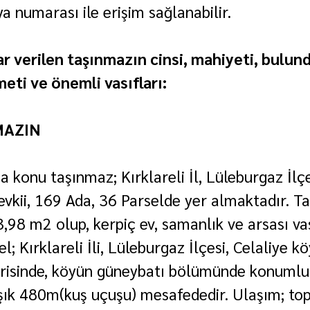
ya numarası ile erişim sağlanabilir.
r verilen taşınmazın cinsi, mahiyeti, bulund
i ve önemli vasıfları:
MAZIN
ışa konu taşınmaz; Kırklareli İl, Lüleburgaz İl
vkii, 169 Ada, 36 Parselde yer almaktadır. T
98 m2 olup, kerpiç ev, samanlık ve arsası vası
l; Kırklareli İli, Lüleburgaz İlçesi, Celaliye kö
çerisinde, köyün güneybatı bölümünde konumlu
ık 480m(kuş uçuşu) mesafededir. Ulaşım; top