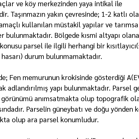
açlar ve köy merkezinden yaya intikal ile 
ir. Taşınmazın yakın çevresinde; 1-2 katlı ola
amaçlı kullanılan müstakil yapılar ve tarımsa
ler bulunmaktadır. Bölgede kısmi altyapı olana
nusu parsel ile ilgili herhangi bir kısıtlayıcı(s
 hasarı) durum bulunmamaktadır.
e; Fen memurunun krokisinde gösterdiği A(EV)
ak adlandırılmış yapı bulunmaktadır. Parsel g
r görünümü anımsatmakta olup topografik ola
ısındadır. Parselin güneybatı ve doğu yönden k
kta olup ara parsel konumludur.