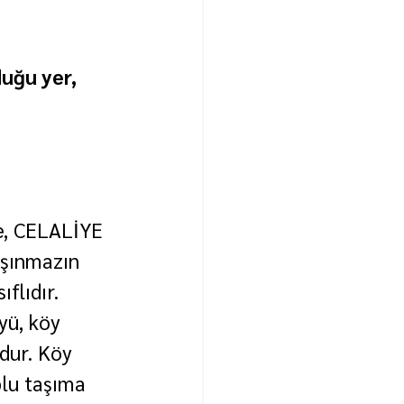
uğu yer, 
çe, CELALİYE 
aşınmazın 
flıdır. 
yü, köy 
dur. Köy 
lu taşıma 