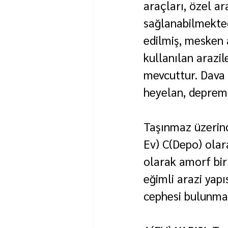
araçları, özel ar
sağlanabilmekted
edilmiş, mesken 
kullanılan arazi
mevcuttur. Dava ko
heyelan, deprem
Taşınmaz üzerind
Ev) C(Depo) olar
olarak amorf bi
eğimli arazi yap
cephesi bulunma