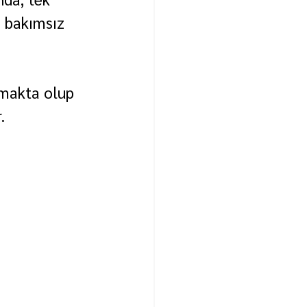
 bakımsız 
lmakta olup 
.