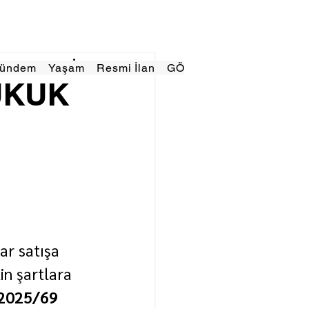
Gündem
Yaşam
Resmi İlan
GÖRÜNÜMTV
E GAZE
UKUK
I
ar satışa 
in şartlara 
2025/69 