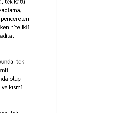
 tek katlı 
 kaplama, 
e pencereleri 
en nitelikli 
adilat 
bunda, tek 
emit 
mda olup 
 ve kısmi 
da, tek 