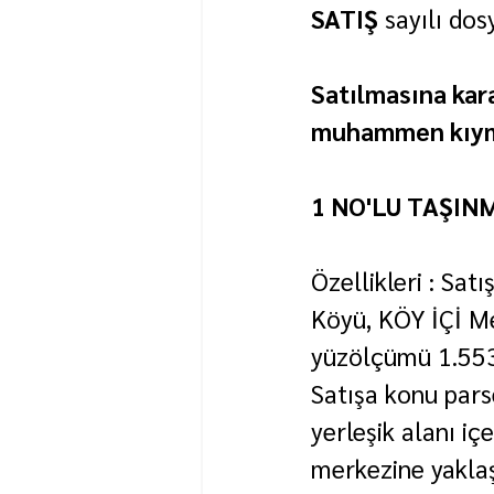
SATIŞ
 sayılı dos
Satılmasına kara
muhammen kıymet
1 NO'LU TAŞIN
Özellikleri : Sat
Köyü, KÖY İÇİ Me
yüzölçümü 1.553,
Satışa konu parse
yerleşik alanı i
merkezine yaklaş