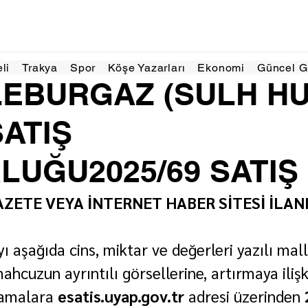
ca
2 dakikada okunur
eli
Trakya
Spor
Köşe Yazarları
Ekonomi
Güncel 
LEBURGAZ (SULH H
SATIŞ
UĞU2025/69 SATIŞ
ZETE VEYA İNTERNET HABER SİTESİ İLAN
ı aşağıda cins, miktar ve değerleri yazılı mall
ahcuzun ayrıntılı görsellerine, artırmaya ilişk
lamalara 
esatis.uyap.gov.tr
 adresi üzerinden 