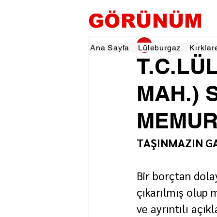
GÖRÜNÜM
gorunumhaber
8 O
Ana Sayfa
Lüleburgaz
Kırklar
T.C.LÜ
MAH.) 
MEMURL
TAŞINMAZIN GA
Bir borçtan dolay
çıkarılmış olup m
ve ayrıntılı açık