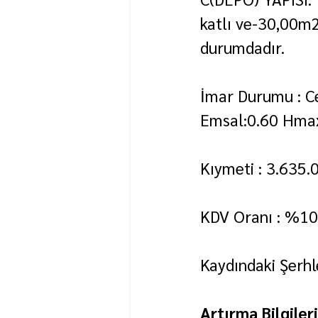
katlı ve-30,00m2
durumdadır.
İmar Durumu : Ce
Emsal:0.60 Hmax:
Kıymeti : 3.635.
KDV Oranı : %10
Kaydındaki Şerhle
Artırma Bilgileri