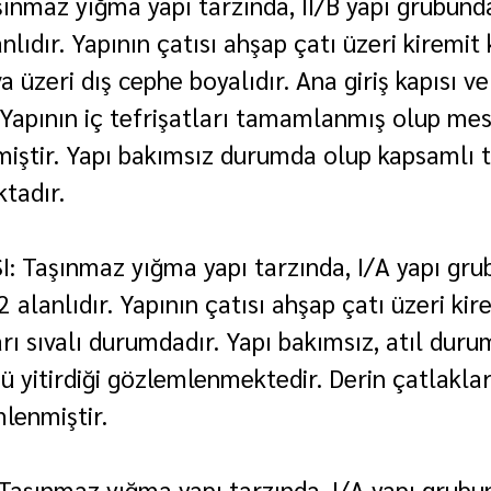
ınmaz yığma yapı tarzında, II/B yapı grubunda,
ıdır. Yapının çatısı ahşap çatı üzeri kiremit
va üzeri dış cephe boyalıdır. Ana giriş kapısı v
Yapının iç tefrişatları tamamlanmış olup mesk
iştir. Yapı bakımsız durumda olup kapsamlı t
ktadır.
I: Taşınmaz yığma yapı tarzında, I/A yapı gru
 alanlıdır. Yapının çatısı ahşap çatı üzeri kir
rı sıvalı durumdadır. Yapı bakımsız, atıl duru
yitirdiği gözlemlenmektedir. Derin çatlaklar
lenmiştir.
Taşınmaz yığma yapı tarzında, I/A yapı grubun