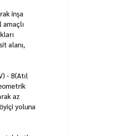
rak inşa 
l amaçlı 
kları 
it alanı, 
 - B(Atıl 
eometrik 
rak az 
öyiçi yoluna 