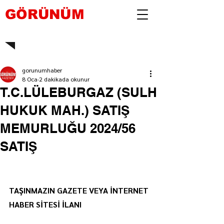
GÖRÜNÜM
gorunumhaber
8 Oca
2 dakikada okunur
T.C.LÜLEBURGAZ (SULH
HUKUK MAH.) SATIŞ
MEMURLUĞU 2024/56
SATIŞ
TAŞINMAZIN GAZETE VEYA İNTERNET 
HABER SİTESİ İLANI