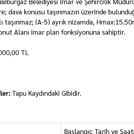
leburgaz Belediyesi İmar ve Şehircilik Müdür
öre; dava konusu taşınmazın üzerinde bulund
ı taşınmaz; (A-5) ayrık nizamda, Hmax:15.50
onut Alanı imar plan fonksiyonuna sahiptir.
000,00 TL
er: 
Tapu Kaydındaki Gibidir.
Başlangıç Tarih ve Saati