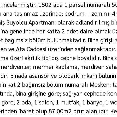
ı incelenmiştir. 1802 ada 1 parsel numaralı 
flı ana taşınmaz üzerinde; bodrum + zemin+ 4
miş Suyolcu Apartmanı olarak adlandırılmış bi
ina genelinde her katta 2 adet daire olmak ü
 bağımsız bölüm bulunmaktadır. Bina girişi; 
den ve Ata Caddesi üzerinden sağlanmaktadır. 
a üzeri akrilik tipi dış cephe boyalıdır. Bina gi
merdivenler; mermer kaplama, merdiven sahan
dır. Binada asansör ve otopark imkanı bulun
in kat 2 bağımsız bölüm numaralı Mesken: t
tında, bina girişine göre; sağ-yan cephede ko
 göre; 2 oda, 1 salon, 1 mutfak, 1 banyo, 1 wc
rinden ibaret olup 87,00m2 brüt alanlıdır. Ke