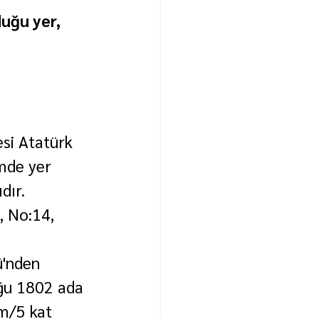
uğu yer, 
esi Atatürk 
mde yer 
dır. 
, No:14, 
 
ü'nden 
uğu 1802 ada 
m/5 kat 