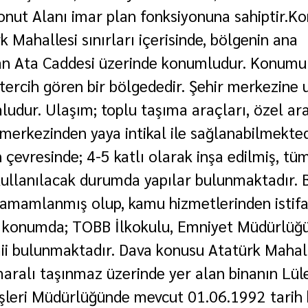
onut Alanı imar plan fonksiyonuna sahiptir.Ko
 Mahallesi sınırları içerisinde, bölgenin ana 
an Ata Caddesi üzerinde konumludur. Konumu i
 tercih gören bir bölgededir. Şehir merkezine 
dur. Ulaşım; toplu taşıma araçları, özel ara
merkezinden yaya intikal ile sağlanabilmektedi
çevresinde; 4-5 katlı olarak inşa edilmiş, tüm
ullanılacak durumda yapılar bulunmaktadır. B
 tamamlanmış olup, kamu hizmetlerinden istifa
 konumda; TOBB İlkokulu, Emniyet Müdürlüğü
ii bulunmaktadır. Dava konusu Atatürk Mahal
aralı taşınmaz üzerinde yer alan binanın Lül
İşleri Müdürlüğünde mevcut 01.06.1992 tarih bi