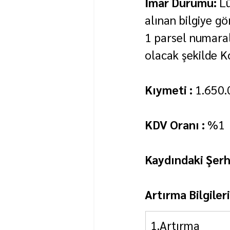
İmar Durumu: 
Lü
alınan bilgiye g
1 parsel numaral
olacak şekilde K
Kıymeti : 
1.650.
KDV Oranı : 
%1
Kaydındaki Şerhl
Artırma Bilgileri
1.Artırma