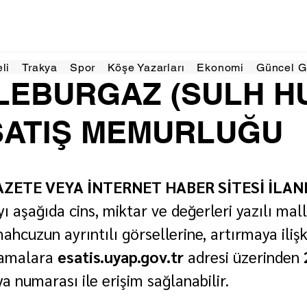
Haz 2025
2 dakikada okunur
eli
Trakya
Spor
Köşe Yazarları
Ekonomi
Güncel 
ÜLEBURGAZ (SULH 
SATIŞ MEMURLUĞU
ZETE VEYA İNTERNET HABER SİTESİ İLAN
ı aşağıda cins, miktar ve değerleri yazılı mall
ahcuzun ayrıntılı görsellerine, artırmaya ilişk
lamalara 
esatis.uyap.gov.tr
 adresi üzerinden 
ya numarası ile erişim sağlanabilir.