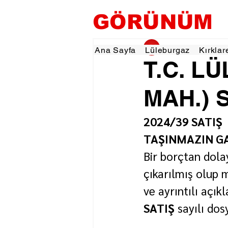
GÖRÜNÜM
gorunumhaber
27 
Ana Sayfa
Lüleburgaz
Kırklar
T.C. L
MAH.) 
2024/39 SATIŞ
TAŞINMAZIN GA
Bir borçtan dolay
çıkarılmış olup m
ve ayrıntılı açık
SATIŞ
 sayılı dos