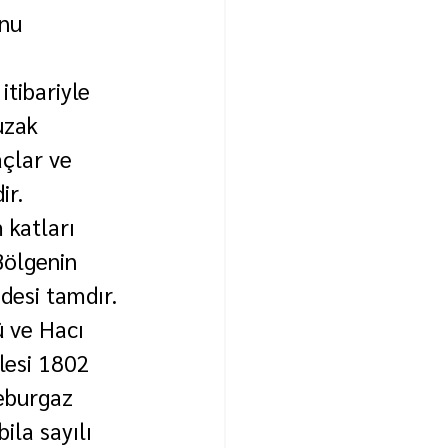
nu 
tibariyle 
uzak 
çlar ve 
r. 
 katları 
ölgenin 
desi tamdır. 
 ve Hacı 
lesi 1802 
eburgaz 
la sayılı 