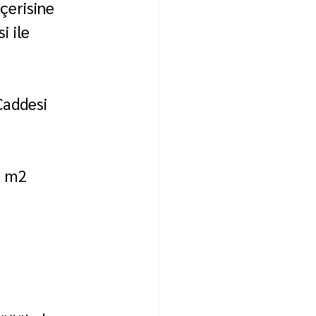
çerisine 
i ile 
Caddesi 
8 m2