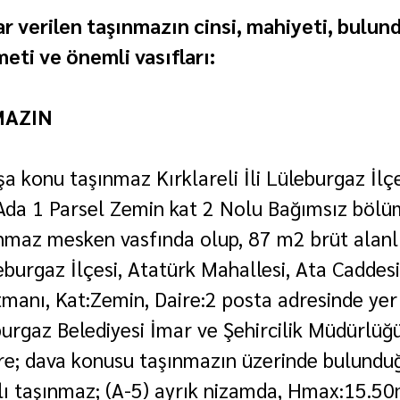
r verilen taşınmazın cinsi, mahiyeti, bulund
i ve önemli vasıfları:
MAZIN
şa konu taşınmaz Kırklareli İli Lüleburgaz İlç
Ada 1 Parsel Zemin kat 2 Nolu Bağımsız bölü
nmaz mesken vasfında olup, 87 m2 brüt alanlı
üleburgaz İlçesi, Atatürk Mahallesi, Ata Caddesi
manı, Kat:Zemin, Daire:2 posta adresinde yer
urgaz Belediyesi İmar ve Şehircilik Müdürlüğ
öre; dava konusu taşınmazın üzerinde bulund
ı taşınmaz; (A-5) ayrık nizamda, Hmax:15.50