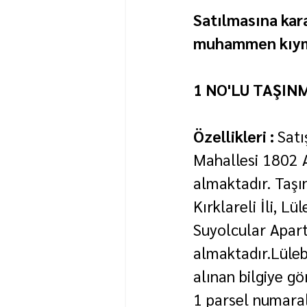
Satılmasına kara
muhammen kıymet
1 NO'LU TAŞIN
Özellikleri : 
Satı
Mahallesi 1802 
almaktadır. Taşı
Kırklareli İli, L
Suyolcular Apart
almaktadır.Lüleb
alınan bilgiye g
1 parsel numaral