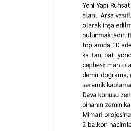
Yeni Yapı Ruhsat
alanlı Arsa vası
olarak inşa edil
bulunmaktadır. B
toplamda 10 adet
kattan, batı yön
cephesi; mantolam
demir doğrama, 
seramik kaplama
Dava konusu zem
binanın zemin ka
Mimari projesine
2 balkon hacimle