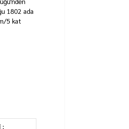
lüğü'nden 
uğu 1802 ada 
m/5 kat 
 : 