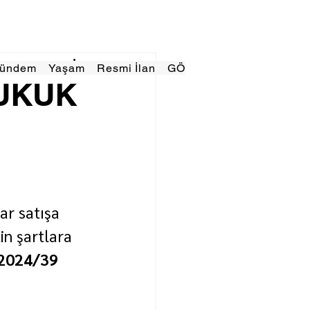
Gündem
Yaşam
Resmi İlan
GÖRÜNÜMTV
E GAZE
HUKUK
I
ar satışa 
in şartlara 
2024/39 