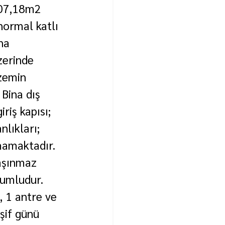
507,18m2 
normal katlı 
na 
zerinde 
zemin 
Bina dış 
riş kapısı; 
lıkları; 
mamaktadır. 
aşınmaz 
numludur. 
, 1 antre ve 
şif günü 