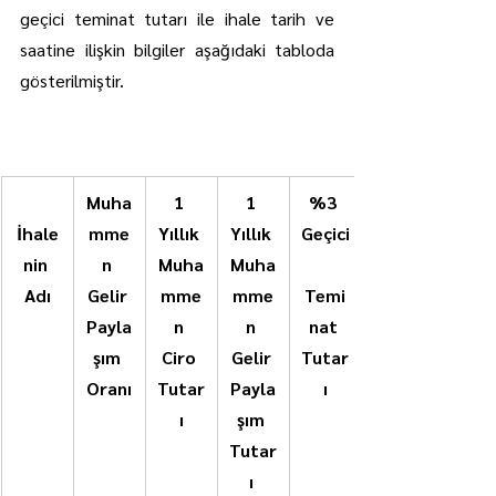
geçici teminat tutarı ile ihale tarih ve 
saatine ilişkin bilgiler aşağıdaki tabloda 
gösterilmiştir.
Muha
1 
1 
%3 
İhale
mme
Yıllık 
Yıllık 
Geçici
nin 
n 
Muha
Muha
Adı
Gelir 
mme
mme
Temi
Payla
n 
n 
nat 
şım 
Ciro 
Gelir 
Tutar
Oranı
Tutar
Payla
ı
ı
şım 
Tutar
ı 