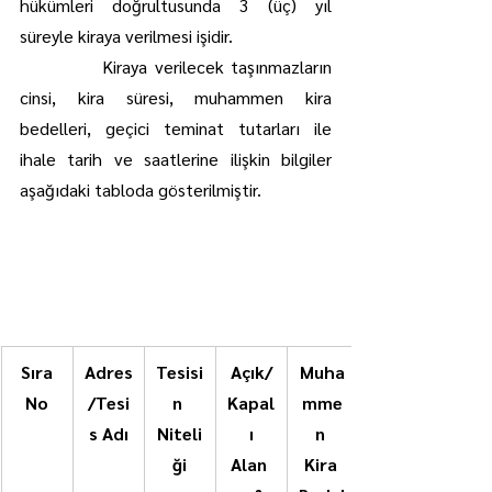
hükümleri doğrultusunda 3 (üç) yıl 
süreyle kiraya verilmesi işidir.
            Kiraya verilecek taşınmazların 
cinsi, kira süresi, muhammen kira 
bedelleri, geçici teminat tutarları ile 
ihale tarih ve saatlerine ilişkin bilgiler 
aşağıdaki tabloda gösterilmiştir.
Sıra
Adres
Tesisi
Açık/
Muha
No
/Tesi
n 
Kapal
mme
s Adı
Niteli
ı
n 
ği
Alan 
Kira 