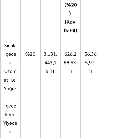
(%20
) 
(Kdv 
Dahil)
Sıcak 
İçece
%20
3.131.
626.2
56.36
k 
443,1
88,63 
5,97 
Otom
5 TL
TL
TL
atı ile 
Soğuk
İçece
k ve 
Yiyece
k 