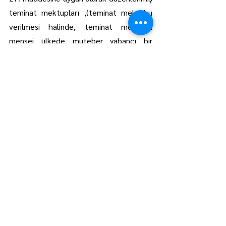
teminat mektupları ,(teminat mektubu 
verilmesi halinde, teminat mektubu 
menşei ülkede muteber yabancı bir 
bankanın kontra garantisine dayanan ve 
Türkiye’de muteber bir Türk Bankasınca 
düzenlenmiş limit dahili ve süresiz 
olacaktır.)
3.1.3- 
Devlet tahvilleri ve hazine 
kefaletine haiz tahviller.
3.2 
İhaleye kabul edilmeyen veya 
çekilen ya da kazanamayanların geçici 
teminatları, yetkilinin dilekçe ile 
müracaatında iade edilir. İhaleyi 
kazananın geçici teminatı, kesin 
teminatın yatırılıp noter tasdikli kira 
sözleşmesi yapılıncaya kadar kiralayan 