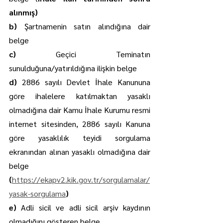
alınmış)
b) 
Şartnamenin satın alındığına dair 
belge
c) 
Geçici Teminatın 
sunulduğuna/yatırıldığına ilişkin belge
d) 
2886 sayılı Devlet İhale Kanununa 
göre ihalelere katılmaktan yasaklı 
olmadığına dair Kamu İhale Kurumu resmi 
internet sitesinden, 2886 sayılı Kanuna 
göre yasaklılık teyidi sorgulama 
ekranından alınan yasaklı olmadığına dair 
belge 
(
https://ekapv2.kik.gov.tr/sorgulamalar/
yasak-sorgulama
)
e) 
Adli sicil ve adli sicil arşiv kaydının 
olmadığını gösteren belge,