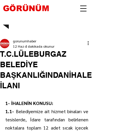
GÖRÜNÜM
gorunumhaber
12 Haz
4 dakikada okunur
T.C.LÜLEBURGAZ
BELEDİYE
BAŞKANLIĞINDANİHALE
İLANI
1- İHALENİN KONUSU:
1.1- 
Belediyemize ait hizmet binaları ve 
tesislerde, İdare tarafından belirlenen 
noktalara toplam 12 adet sıcak içecek 