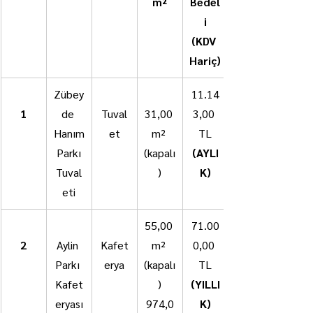
m²
Bedel
i
(KDV 
Hariç)
Zübey
11.14
1
de 
Tuval
31,00 
3,00 
Hanım
et
m² 
TL
 Parkı 
(kapalı
(AYLI
Tuval
)
K)
eti
55,00 
71.00
2
Aylin 
Kafet
m² 
0,00 
Parkı 
erya
(kapalı
TL
Kafet
)
(YILLI
eryası
974,0
K)