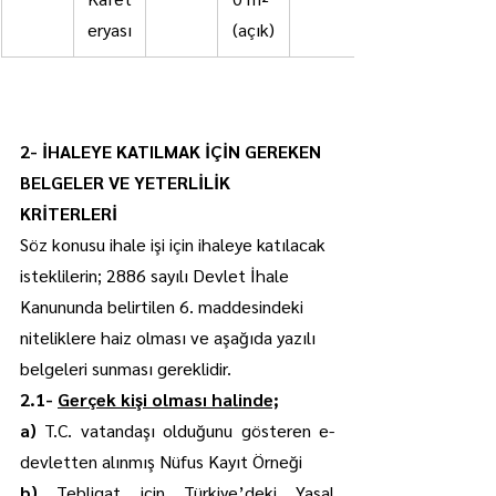
eryası
(açık)
2- İHALEYE KATILMAK İÇİN GEREKEN 
BELGELER VE YETERLİLİK 
KRİTERLERİ 
Söz konusu ihale işi için ihaleye katılacak 
isteklilerin; 2886 sayılı Devlet İhale 
Kanununda belirtilen 6. maddesindeki 
niteliklere haiz olması ve aşağıda yazılı 
belgeleri sunması gereklidir.
2.1- 
Gerçek kişi olması halinde;
a) 
T.C. vatandaşı olduğunu gösteren e-
devletten alınmış Nüfus Kayıt Örneği
b) 
Tebligat için Türkiye’deki Yasal 