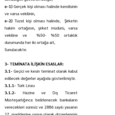
e-1) 
Gerçek kişi olması halinde kendisinin 
ve varsa vekilinin,
e-2) 
Tüzel kişi olması halinde,  Şirketin 
hakim ortağının, şirket müdürü, varsa 
vekiline ve  %50- %50 ortaklık 
durumunda her iki ortağa ait, 
Sunulacaktır.
3- TEMİNATA İLİŞKİN ESASLAR:
3.1- 
Geçici ve kesin teminat olarak kabul 
edilecek değerler aşağıda gösterilmiştir.
3.1.1- 
Türk Lirası
3.1.2- 
Hazine ve Dış Ticaret 
Müsteşarlığınca belirlenecek bankaların 
verecekleri süresiz ve 2886 sayılı yasanın 
27. maddesine uygun olarak düzenlenmiş 