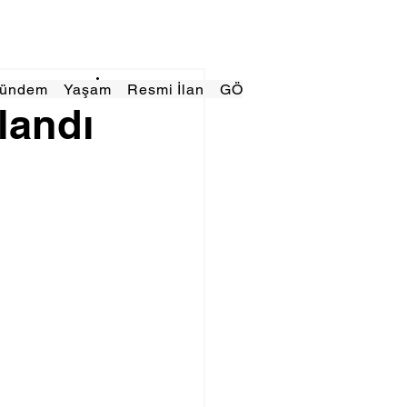
Gündem
Yaşam
Resmi İlan
GÖRÜNÜMTV
E GAZE
alandı