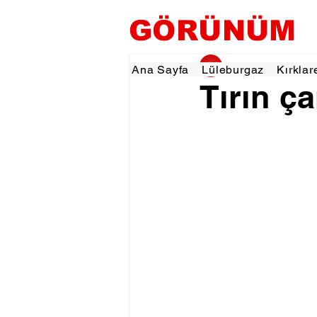
GÖRÜNÜM
gorunumhaber
4 Ey
Ana Sayfa
Lüleburgaz
Kırklar
Tırın ça