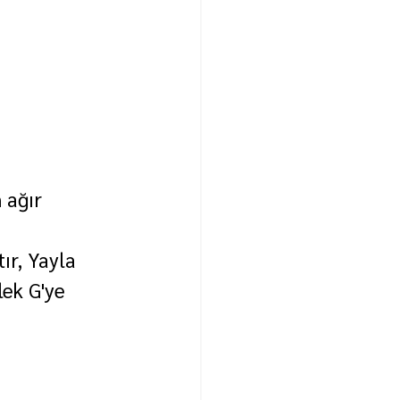
 ağır 
ır, Yayla 
ek G'ye 