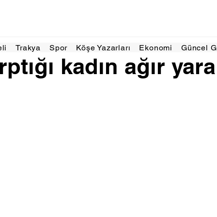
l 2025
1 dakikada okunur
eli
Trakya
Spor
Köşe Yazarları
Ekonomi
Güncel 
rptığı kadın ağır yar