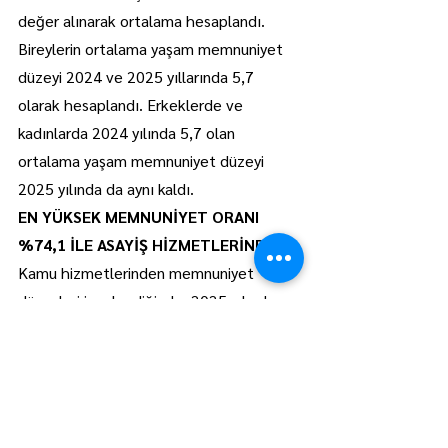
değer alınarak ortalama hesaplandı. 
Bireylerin ortalama yaşam memnuniyet 
düzeyi 2024 ve 2025 yıllarında 5,7 
olarak hesaplandı. Erkeklerde ve 
kadınlarda 2024 yılında 5,7 olan 
ortalama yaşam memnuniyet düzeyi 
2025 yılında da aynı kaldı.
EN YÜKSEK MEMNUNİYET ORANI 
%74,1 İLE ASAYİŞ HİZMETLERİNDE
Kamu hizmetlerinden memnuniyet 
düzeyleri incelendiğinde; 2025 yılında 
asayiş hizmetlerinden memnun olduğunu 
beyan edenlerin oranı %74,1 olurken 
bunu sırasıyla %71,3 ile ulaştırma, 
%69,4 ile sağlık, %64,5 ile Sosyal 
Güvenlik Kurumu, %60,5 ile adli ve 