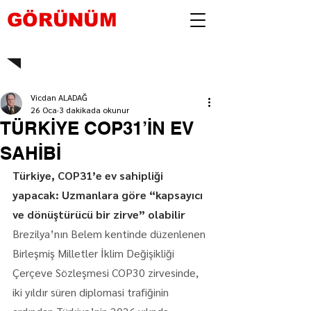
GÖRÜNÜM
Vicdan ALADAĞ
26 Oca
3 dakikada okunur
TÜRKİYE COP31’İN EV
SAHİBİ
Türkiye, COP31’e ev sahipliği 
yapacak: Uzmanlara göre “kapsayıcı 
ve dönüştürücü bir zirve” olabilir
Brezilya’nın Belem kentinde düzenlenen 
Birleşmiş Milletler İklim Değişikliği 
Çerçeve Sözleşmesi COP30 zirvesinde, 
iki yıldır süren diplomasi trafiğinin 