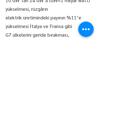
10 GW’tan 24 GW’a (GW=1 milyar watt) 
yükselmesi, rüzgârın 
elektrik üretimindeki payının %11’e 
yükselmesi İtalya ve Fransa gibi 
G7 ülkelerini geride bırakması, 
dönüşümün hızını ortaya koyuyor.
Türkiye’nin 2035 yılına kadar rüzgâr ve 
güneş kapasitesini mevcut 39 GW 
seviyesinden 120 GW’a çıkarmayı 
hedeflemesi, COP31’in sağlayacağı 
görünürlükle birlikte enerji yatırımlarını 
daha da hızlandırabileceği yorumlarına 
neden oluyor.
Türkiye’nin bu süreçte kritik bir konuma 
sahiptir. Bazı roller iki ülke arasında 
paylaşılsa da ev sahibi Türkiye ve tüm 