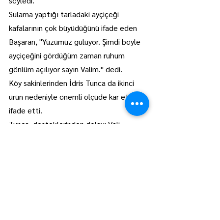
söyledi.
Sulama yaptığı tarladaki ayçiçeği 
kafalarının çok büyüdüğünü ifade eden 
Başaran, "Yüzümüz gülüyor. Şimdi böyle 
ayçiçeğini gördüğüm zaman ruhum 
gönlüm açılıyor sayın Valim." dedi.
Köy sakinlerinden İdris Tunca da ikinci 
ürün nedeniyle önemli ölçüde kar ettiğini 
ifade etti.
Tunca, desteklerinden dolayı Vali 
Sezer'e teşekkür etti.
Sezer'e İl Özel İdaresi Genel Sekreteri 
ve Vali Yardımcısı Eyyüp Batuhan Ciğerci, 
Lalapaşa Kaymakamı Bahadır Yılmaz, 
Tarım ve Orman Müdürü Atilla Bayazıt 
da eşlik etti.